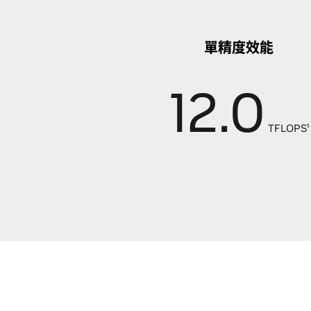
單精度效能
12.0
TFLOPS¹