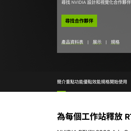
尋找 NVIDIA 設計和視覺化合作夥
尋找合作夥伴
產品資料表
|
展示
|
規格
簡介
重點
功能
優點
效能
規格
開始使用
為每個工作站釋放 R