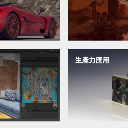
能夠
合，實現更流暢、更有效率
型並製
程。體驗加速效能、即時渲
和保
慧驅動的工具，實現無與倫
質和完美的工作效率。
更多信
了解有關數位內容創建的
生產力應用
並在
在任務之間快速切換，立即
。
要求嚴苛的應用程序，無延
工智慧
的創造力保持同步。 RTX 2
倍的推
夠不間斷地流暢運作。
影片
信息