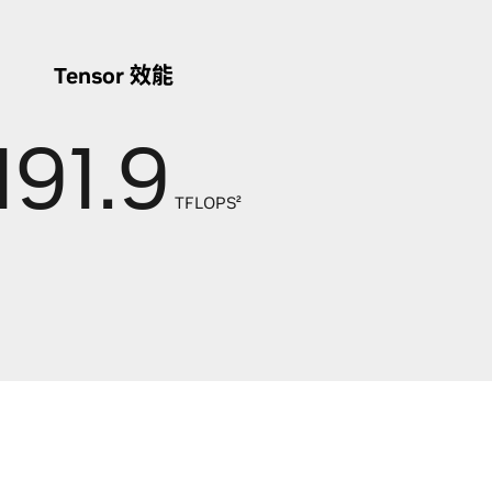
Tensor 效能
191.9
TFLOPS²