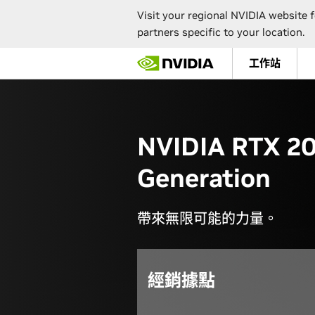
Visit your regional NVIDIA website f
partners specific to your location.
Skip
工作站
to
main
content
NVIDIA RTX 2
Generation
帶來無限可能的力量。
經銷據點