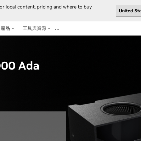
or local content, pricing and where to buy
…
產品
工具與資源
000 Ada