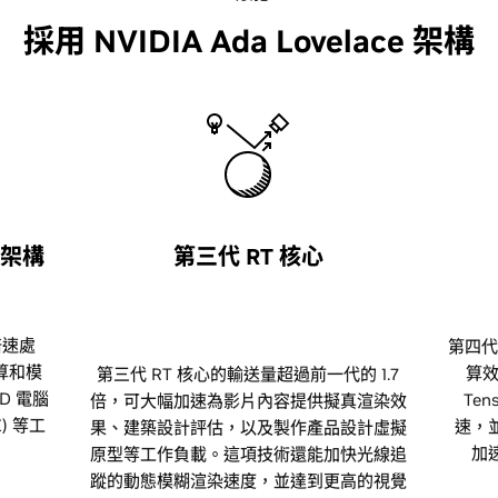
採用 NVIDIA Ada Lovelace 架構
e 架構
第三代 RT 核心
 倍速處
第四代
算和模
算效
第三代 RT 核心的輸送量超過前一代的 1.7
D 電腦
Te
倍，可大幅加速為影片內容提供擬真渲染效
) 等工
速，
果、建築設計評估，以及製作產品設計虛擬
加
原型等工作負載。這項技術還能加快光線追
蹤的動態模糊渲染速度，並達到更高的視覺