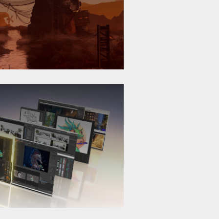
的創意過
染和人工智
比的視覺品
更多信息
進入和跳出
遲體驗與您
000 讓您能