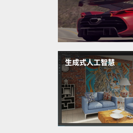
線追蹤性能是上一代的2 倍，讓您
在一半的時間內雕刻複雜的3D 模
作逼真的視覺效果，以驚人的細節
真度生動呈現您的創作。
了解有關 NVIDIA RTX 技術的
息
生成式人工智慧
透過生成式人工智慧提高生產力，
任何產業中創造更身歷其境的體驗
RTX 5000 可加速運算密集的人
工作負載，提供比前一代高出 1.2 
論效能，可快速產生高畫質影像、
和 3D 素材。
了解有關生成式人工智慧的更多