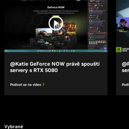
@Katie GeForce NOW právě spouští
@R
servery s RTX 5080
se
Podívat se na video
Podí
Vybrané