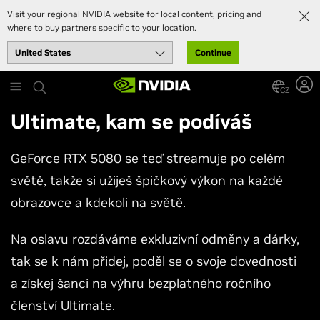
Visit your regional NVIDIA website for local content, pricing and
where to buy partners specific to your location.
Continue
Skip
to
CZ
main
Ultimate, kam se podíváš
content
GeForce RTX 5080 se teď streamuje po celém
světě, takže si užiješ špičkový výkon na každé
obrazovce a kdekoli na světě.
Na oslavu rozdáváme exkluzivní odměny a dárky,
tak se k nám přidej, poděl se o svoje dovednosti
a získej šanci na výhru bezplatného ročního
členství Ultimate.