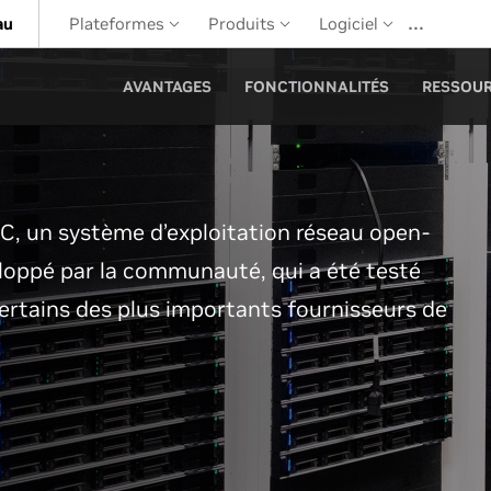
…
au
Plateformes
Produits
Logiciel
AVANTAGES
FONCTIONNALITÉS
RESSOU
C, un système d’exploitation réseau open-
loppé par la communauté, qui a été testé
ertains des plus importants fournisseurs de