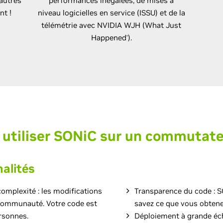
autres
performances inégalées, de mises à
nt !
niveau logicielles en service (ISSU) et de la
télémétrie avec NVIDIA WJH (What Just
Happened
).
®
utiliser SONiC sur un commutate
nalités
complexité : les modifications
Transparence du code : 
 communauté. Votre code est
savez ce que vous obtene
ersonnes.
Déploiement à grande éche