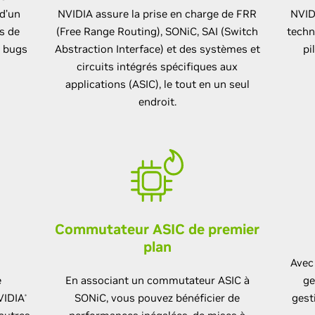
d’un
NVIDIA assure la prise en charge de FRR
NVIDI
s de
(Free Range Routing), SONiC, SAI (Switch
techn
e bugs
Abstraction Interface) et des systèmes et
pi
circuits intégrés spécifiques aux
applications (ASIC), le tout en un seul
endroit.
Commutateur ASIC de premier
plan
Avec
e
En associant un commutateur ASIC à
ge
VIDIA
SONiC, vous pouvez bénéficier de
gest
®