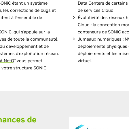
 SONiC étant un système
Data Centers de certains
, les corrections de bugs et
de services Cloud.
fitent à l’ensemble de
Évolutivité des réseaux h
Cloud : la conception mod
 SONiC, qui s’appuie sur la
conteneurs de SONiC accé
tives de toute la communauté,
Jumeaux numériques :
NV
s du développement et de
déploiements physiques en
stèmes d’exploitation réseau.
déploiements et les mise
A NetQ
vous permet
virtuel.
™
 votre structure SONiC.
rmances de