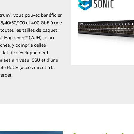
ctrum
, vous pouvez bénéficier
™
25/40/50/100 et 400 GbE à une
outes les tailles de paquet ;
st Happened® (WJH) ; d’un
ches, y compris celles
 au kit de développement
 mises à niveau ISSU et d’une
le RoCE (accès direct à la
ergé).