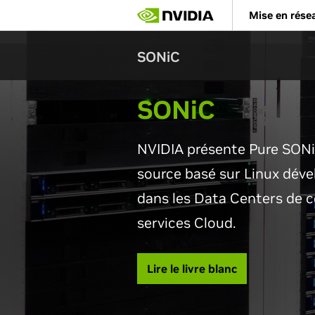
Skip
Mise en rése
to
main
content
SONiC
SON
i
C
NVIDIA présente Pure SONi
source basé sur Linux déve
dans les Data Centers de c
services Cloud.
Lire le livre blanc