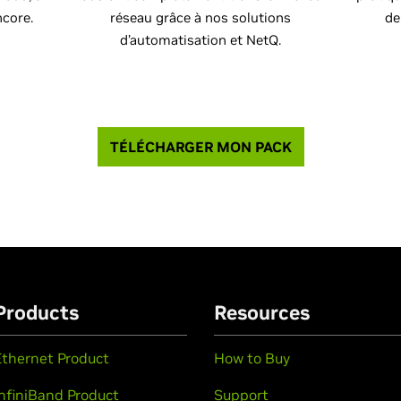
ncore.
réseau grâce à nos solutions
de
d’automatisation et NetQ.
TÉLÉCHARGER MON PACK
Products
Resources
Ethernet Product
How to Buy
InfiniBand Product
Support