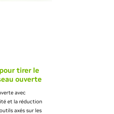
our tirer le
éseau ouverte
uverte avec
ité et la réduction
utils axés sur les