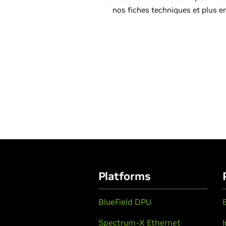
nos fiches techniques et plus e
Platforms
BlueField DPU
Spectrum-X Ethernet