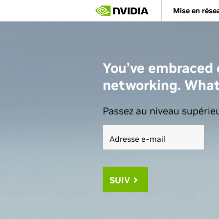
Skip
Mise en rése
to
main
content
You’ve embraced
networking. What
Passez au niveau supérieu
Adresse e-mail
SUIV