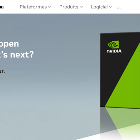
…
au
Plateformes
Produits
Logiciel
 open
’s next?
r.