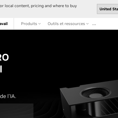
or local content, pricing and where to buy
…
avail
Produits
Outils et ressources
RO
l
de l'IA.