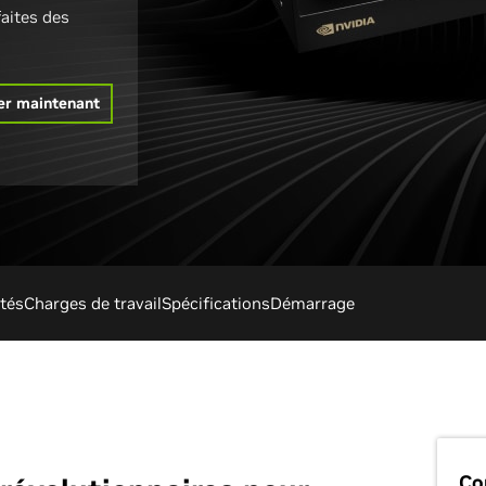
aites des
er maintenant
ités
Charges de travail
Spécifications
Démarrage
Co