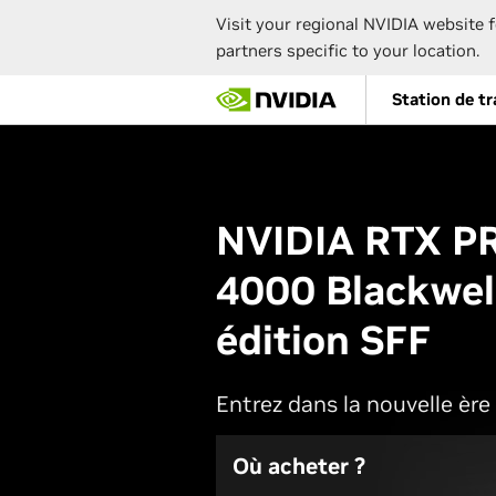
Visit your regional NVIDIA website f
partners specific to your location.
Skip
Station de tr
to
main
content
NVIDIA RTX P
4000 Blackwel
édition SFF
Entrez dans la nouvelle ère 
Où acheter ?