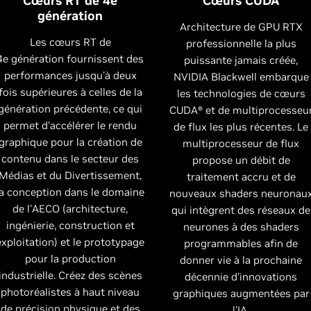
Cœurs RT de 4e
Cœurs CUDA
génération
Architecture de GPU RTX
Les cœurs RT de
professionnelle la plus
4e génération fournissent des
puissante jamais créée,
performances jusqu'à deux
NVIDIA Blackwell embarque
fois supérieures à celles de la
les technologies de cœurs
génération précédente, ce qui
CUDA® et de multiprocesseu
permet d'accélérer le rendu
de flux les plus récentes. Le
graphique pour la création de
multiprocesseur de flux
contenu dans le secteur des
propose un débit de
Médias et du Divertissement,
traitement accru et de
la conception dans le domaine
nouveaux shaders neuronau
de l'AECO (architecture,
qui intègrent des réseaux de
ingénierie, construction et
neurones à des shaders
exploitation) et le prototypage
programmables afin de
pour la production
donner vie à la prochaine
industrielle. Créez des scènes
décennie d'innovations
photoréalistes à haut niveau
graphiques augmentées par
de précision physique et des
l'IA.