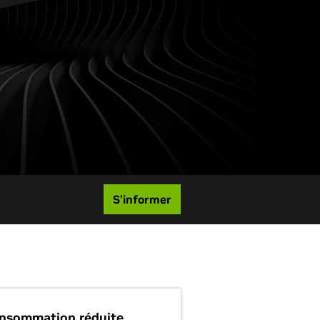
S'informer
nsommation réduite,