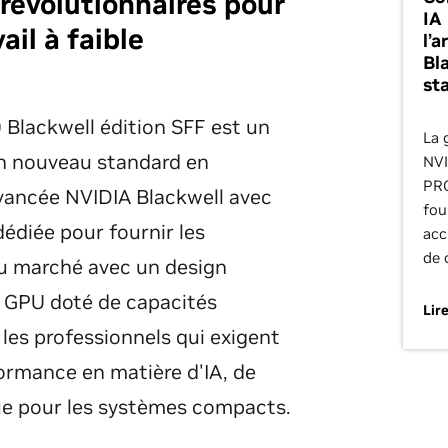
révolutionnaires pour
IA
ail à faible
l’
Bla
st
lackwell édition SFF est un
La 
n nouveau standard en
NVI
PRO
vancée NVIDIA Blackwell avec
fou
diée pour fournir les
acc
de 
u marché avec un design
 GPU doté de capacités
Lire
les professionnels qui exigent
formance en matière d'IA, de
ue pour les systèmes compacts.