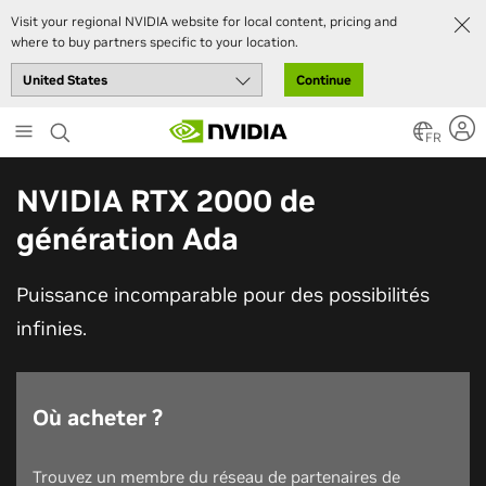
Visit your regional NVIDIA website for local content, pricing and
where to buy partners specific to your location.
Continue
Skip
to
FR
main
content
NVIDIA RTX 2000 de
génération Ada
Puissance incomparable pour des possibilités
infinies.
Où acheter ?
Trouvez un membre du réseau de partenaires de