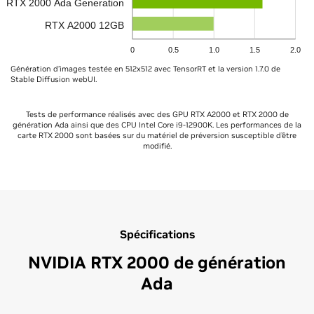
RTX 2000 Ada Generation
RTX A2000 12GB
0
0.5
1.0
1.5
2.0
Génération d’images testée en 512x512 avec TensorRT et la version 1.7.0 de
Stable Diffusion webUI.
Tests de performance réalisés avec des GPU RTX A2000 et RTX 2000 de
génération Ada ainsi que des CPU Intel Core i9-12900K. Les performances de la
carte RTX 2000 sont basées sur du matériel de préversion susceptible d’être
modifié.
Spécifications
NVIDIA RTX 2000 de génération
Ada