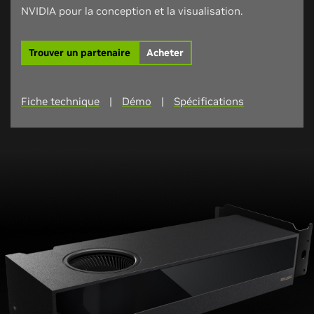
NVIDIA pour la conception et la visualisation.
Trouver un partenaire
Acheter
Fiche technique
|
Démo
|
Spécifications