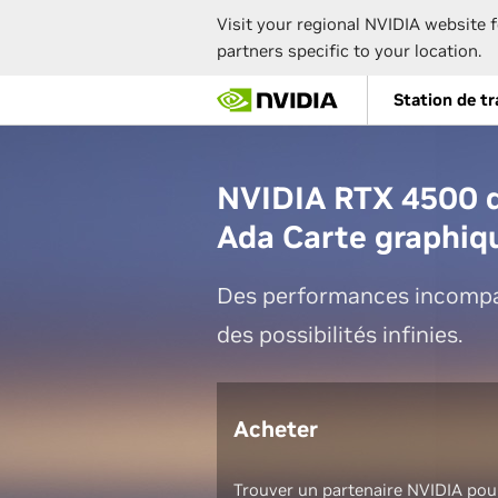
Visit your regional NVIDIA website f
partners specific to your location.
Skip
Station de tr
to
main
content
NVIDIA RTX 4500 d
Ada Carte graphiq
Des performances incompa
des possibilités infinies.
Acheter
Trouver un partenaire NVIDIA pour