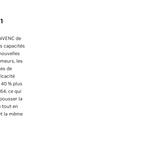
1
 NVENC de
es capacités
nouvelles
ameurs, les
tes de
icacité
 40 % plus
64, ce qui
pousser la
 tout en
et la même