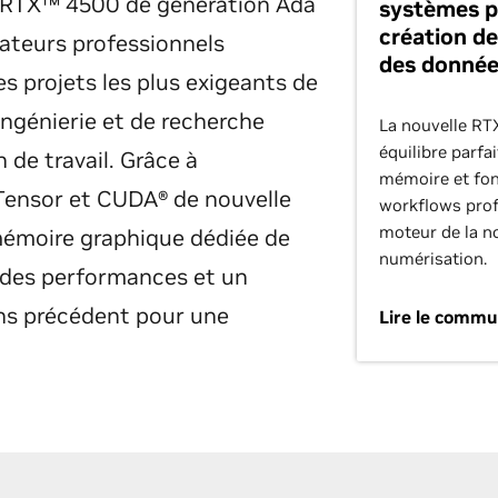
A RTX™ 4500 de génération Ada
systèmes po
création de
sateurs professionnels
des donnée
s projets les plus exigeants de
ingénierie et de recherche
La nouvelle RT
équilibre parfa
n de travail. Grâce à
mémoire et fon
 Tensor et CUDA® de nouvelle
workflows prof
moteur de la nou
mémoire graphique dédiée de
numérisation.
 des performances et un
ns précédent pour une
Lire le commu