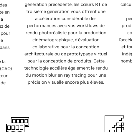
génération précédente, les cœurs RT de
calcu
 des
troisième génération vous offrent une
te en
accélération considérable des
pe
la
performances avec vos workflows de
prod
ez de
rendu photoréaliste pour la production
cœ
 pour
cinématographique, d’évaluation
l’accé
de
collaborative pour la conception
et f
 dans
architecturale ou de prototypage virtuel
indé
pour la conception de produits. Cette
nombr
 la
technologie accélère également le rendu
 (CAO)
du motion blur en ray tracing pour une
teur
précision visuelle encore plus élevée.
 de