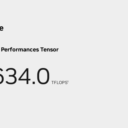
e
Performances Tensor
634.0
TFLOPS¹