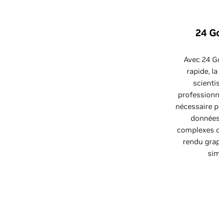
24 G
Avec 24 G
rapide, l
scienti
professionn
nécessaire p
données 
complexes d
rendu grap
sim