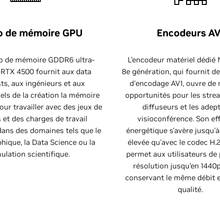
o de mémoire GPU
Encodeurs AV
o de mémoire GDDR6 ultra-
L’encodeur matériel dédié
a RTX 4500 fournit aux data
8e génération, qui fournit d
sts, aux ingénieurs et aux
d'encodage AV1, ouvre de 
els de la création la mémoire
opportunités pour les stre
our travailler avec des jeux de
diffuseurs et les adep
et des charges de travail
visioconférence. Son eff
ans des domaines tels que le
énergétique s'avère jusqu'à
hique, la Data Science ou la
élevée qu'avec le codec H.2
ulation scientifique.
permet aux utilisateurs de 
résolution jusqu’en 1440p
conservant le même débit 
qualité.