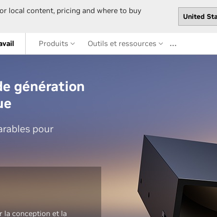
or local content, pricing and where to buy
…
avail
Produits
Outils et ressources
e génération
ue
rables pour
 la conception et la