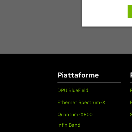
Piattaforme
DPU BlueField
Ethernet Spectrum-X
Quantum-X800
InfiniBand