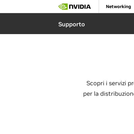
Skip
Networking
to
main
content
Supporto
Scopri i servizi p
per la distribuzio