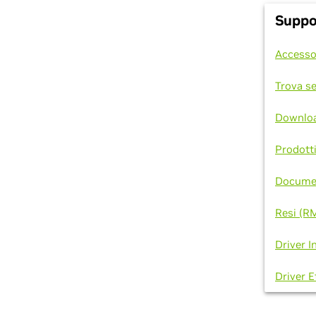
Suppor
Accesso
Trova se
Downloa
Prodotti
Documen
Resi (R
Driver I
Driver E