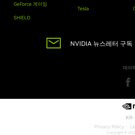
GeForce 게이밍
Tesla
SHIELD
NVIDIA 뉴스레터 구독
데이
KR 
Privacy Policy
Le
Copyright © 202