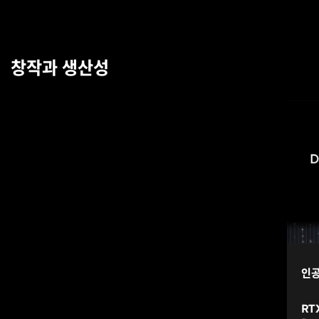
창작과 생산성
인공
RTX