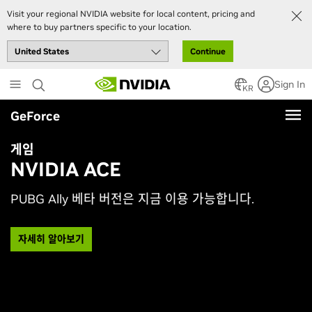
Visit your regional NVIDIA website for local content, pricing and
where to buy partners specific to your location.
Continue
Skip
Sign In
to
KR
main
GeForce
content
게임
NVIDIA ACE
PUBG Ally 베타 버전은 지금 이용 가능합니다.
자세히 알아보기