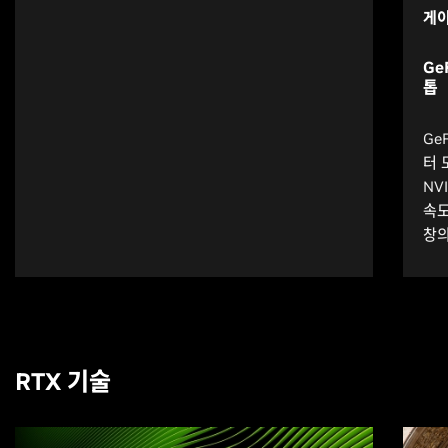
게이
Ge
톱
Ge
터 
NV
속도
창의
RTX 기술