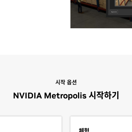
 Quality)에 따르면 “많은 조직의 품
이동 로봇, 로봇 팔 조작기, 휴머
부족을 방지하며, 매장 내 고객 행
라(outside-in)를 모두 활용하여
더 지속 가능한 도시를 건설하고, 인
40%에 달하게 될 것입니다.” 어떻
역 사회를 위한 도로 등 공공 장
VIDIA Omniverse™
최적화하기 위하여 AI 기반의 지
기술을 통해 산업 운영을 향상시킵
여 산업 현장의 외관 검사에서 시각적
법을 제공합니다. 전 세계에서 가
라와 센서에서 수집한 데이터를 결
을 AI 기반 로봇 및 영상 분석 AI
에이전트를 활용하는 로봇은 주변 환
과 산출량을 모두 극대화할 수 있
을 관리하는 고급 레퍼런스 아키
 의사 결정과 운영 및 효율성을
속도를 줄이거나 경로를 변경함으로
적
기능을 갖춘 영상 분석 AI 에이
 승객들의 이동 효율을 높이는지
라를 사용하여 결제 시스템을 완전
을 높입니다.
시작 옵션
방식을 경험하도록 할 수 있습니다.
NVIDIA Metropolis 시작하기
혁신하는 방법 알아보기
 구축하는 영상 시청하기
체험