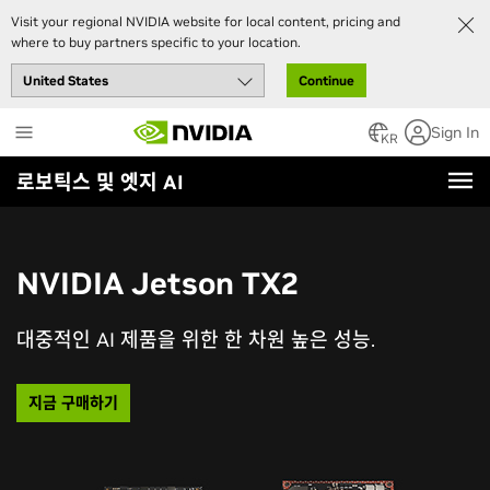
Visit your regional NVIDIA website for local content, pricing and
where to buy partners specific to your location.
Continue
Skip
Sign In
to
KR
main
로보틱스 및 엣지 AI
content
NVIDIA Jetson TX2
대중적인 AI 제품을 위한 한 차원 높은 성능.
지금 구매하기