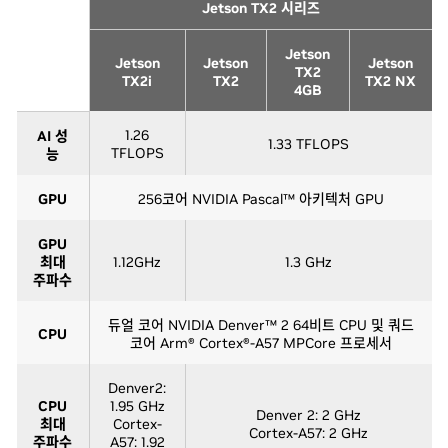
Jetson TX2 시리즈
Jetson
Jetson
Jetson
Jetson
TX2
TX2i
TX2
TX2 NX
4GB
1.26
AI 성
1.33 TFLOPS
TFLOPS
능
GPU
256코어 NVIDIA Pascal™ 아키텍처 GPU
GPU
최대
1.12GHz
1.3 GHz
주파수
듀얼 코어 NVIDIA Denver™ 2 64비트 CPU 및 쿼드
CPU
코어 Arm® Cortex®-A57 MPCore 프로세서
Denver2:
CPU
1.95 GHz
Denver 2: 2 GHz
최대
Cortex-
Cortex-A57: 2 GHz
주파수
A57: 1.92