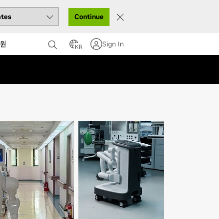
Continue
원
Sign In
KR