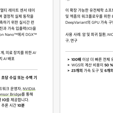
달 멀티 레이트 센서 데이
이 확장 가능한 유전체학 소프
며 결정적 실제 동작을
및 엑좀의 워크플로우를 위한 BW
구축하기 위한 실시간 런
DeepVariant의 GPU 가속
진과 가속 입출력(IO)을
tson Nano™에서 DGX™
사용 사례:
암 및 희귀 질환, NI
구, 연구
계, 의료 장치를 위한 AI
 AI 배포
100배
이상 더 빠른 전체 
WGS의 계산 비용이
50 
23개의
가속 도구 및
6개
이
초당 수십 또는 수백 기
네트워크 운영자,
NVIDIA
ensor Bridge
를 통해
 IO
를 제공합니다.
 추론 시간
10분