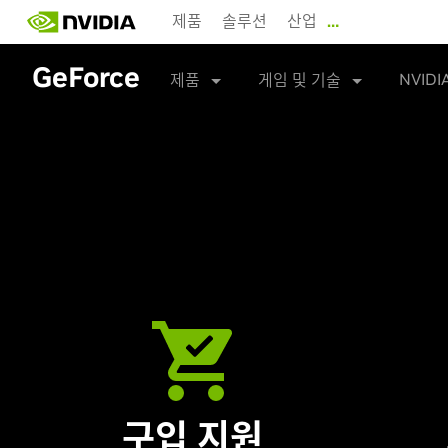
Skip
제품
솔루션
산업
…
to
main
GeForce
content
NVIDI
제품
게임 및 기술
구입 지원