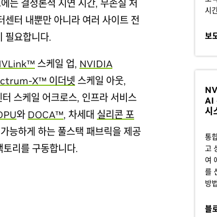
드에는 결정론적 지연 시간, 무손실 처
시간
이터센터 내뿐만 아니라 여러 사이트 전
이 필요합니다.
보
NVLink™
스케일 업,
NVIDIA
ectrum-X™ 이더넷
스케일 아웃,
NV
터센터 스케일 어크로스, 인프라 서비스
A
시
 DPU
와
DOCA™
, 차세대
실리콘 포
 가능하게 하는 풀스택 패브릭을 제공
통합
 팩토리를 구동합니다.
고 
여 
를 
방법
블