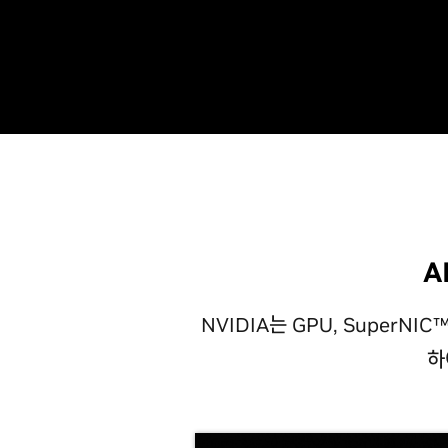
A
NVIDIA는 GPU, Super
하