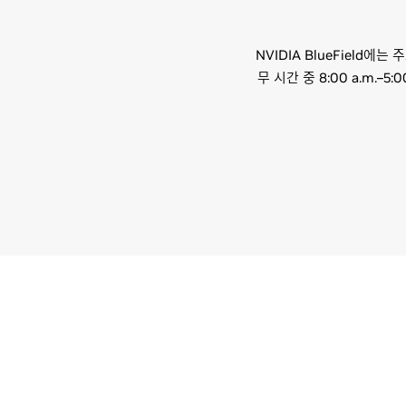
NVIDIA BlueField
무 시간 중 8:00 a.m.–5: