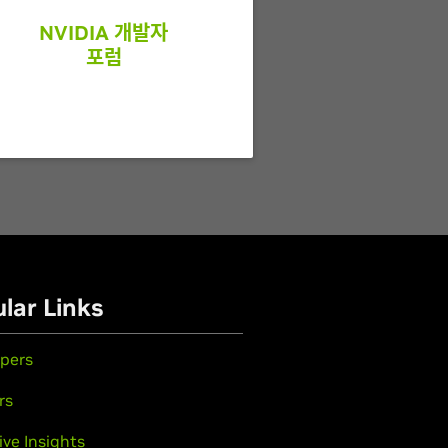
NVIDIA 개발자
포럼
lar Links
pers
rs
ive Insights