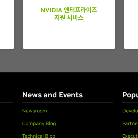
NVIDIA 엔터프라이즈
지원 서비스
n
News and Events
Popu
Newsroom
Develo
Company Blog
Partne
Technical Blog
Execut