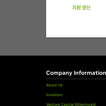
지원 갱신
Company Informatio
About Us
Investors
Venture Capital (NVentures)