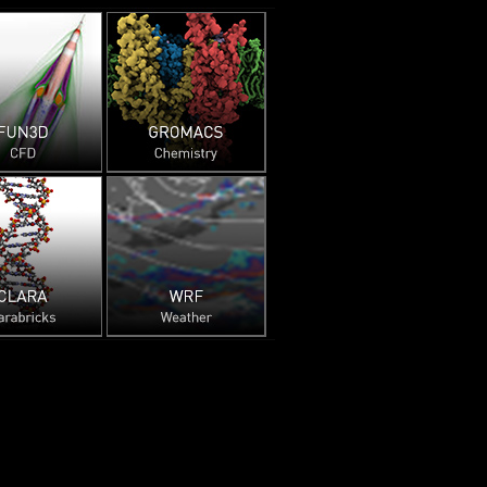
do 슈퍼컴퓨
s 슈퍼컴퓨터
퓨터
과학 및 재생 에너지와 같은
AI를 혁신하는 방법에
ry의 Venado에서 지속 가능
이면에 있는 기술에
하며 재료 과학 및
os National
방법에 대해 살펴보세