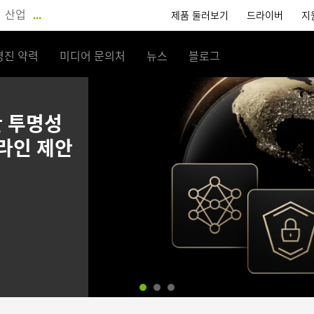
산업
…
제품 둘러보기
드라이버
지
영진 약력
미디어 문의처
뉴스
블로그
안 투명성
드라인 제안