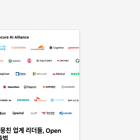
뭉친 업계 리더들, Open
 출범