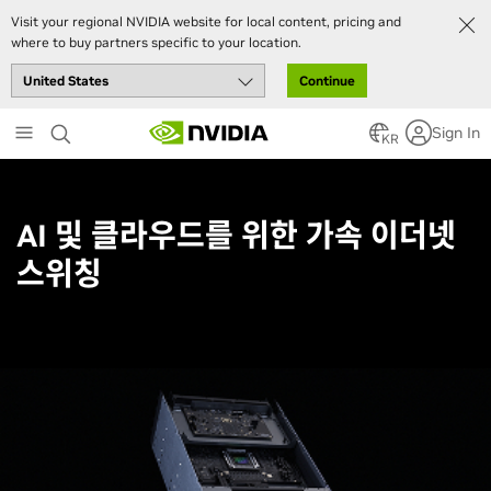
Visit your regional NVIDIA website for local content, pricing and
where to buy partners specific to your location.
Continue
Skip
Sign In
to
KR
main
content
AI 및 클라우드를 위한 가속 이더넷
스위칭