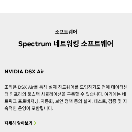
800GbE
200GbE
100GbE
400GbE
50GbE
400GbE
100GbE
200GbE
커넥터
커넥터
커넥터
커넥터
포트
포트
포트
포트
포트
포트
포트
포트
소프트웨어
Spectrum 네트워킹 소프트웨어
64x
48x
12x
64x
SN4600C
QSFP28
QSFP28
OSFP
RJ45
—
—
SN2201
800GbE
100GbE
100GbE
+ 4x
4
8
SN5610
64
128
SN3420
QSFP28
+ 2
+
—
12
100GbE
SFP28
48x
32x
NVIDIA DSX Air
25GbE
SFP28
SN4700
QSFPDD
32
64
25GbE
400GbE
64x
조직은 DSX Air를 통해 실제 하드웨어를 도입하기도 전에 데이터센
OSFP
터 인프라의 풀스택 시뮬레이션을 구축할 수 있습니다. 여기에는 네
800GbE
SN5600
64
128
트워크 프로비저닝, 자동화, 보안 정책 등의 설계, 테스트, 검증 및 지
+ 1
SFP28
속적인 운영이 포함됩니다.
25GbE
자세히 알아보기
64x
OSFP