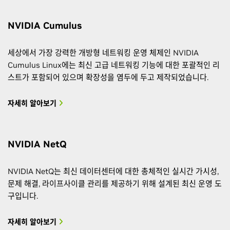
800GbE
SN5600D
64
128
+ 1
NVIDIA Cumulus
SFP28
25GbE
세상에서 가장 강력한 개방형 네트워킹 운영 체제인 NVIDIA
64x
Cumulus Linux에는 최신 고급 네트워킹 기능에 대한 포괄적인 리
QSFP-
스트가 포함되어 있으며 확장성을 염두에 두고 제작되었습니다.
DD
SN5400
400GbE
—
64
+ 2x
자세히 알아보기
SFP28
25GbE
NVIDIA NetQ
NVIDIA NetQ는 최신 데이터센터에 대한 총체적인 실시간 가시성,
문제 해결, 라이프사이클 관리를 제공하기 위해 설계된 최신 운영 도
구입니다.
자세히 알아보기