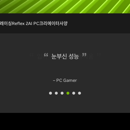
트레이싱
Reflex 2
AI PC
크리에이터
사양
입이 떡 벌어지는 놀라움
– TweakTown