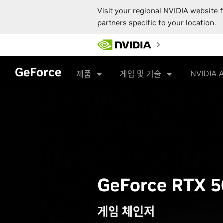
Visit your regional NVIDIA website f
partners specific to your location.
Skip
to
main
content
GeForce
NVIDIA 
제품
게임 및 기술
GeForce RTX 
게임 체인저