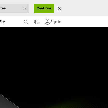
Continue
지원
Sign In
KR