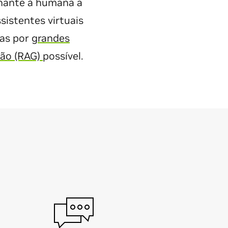
lhante à humana a
sistentes virtuais
das por
grandes
ão (RAG)
possível.