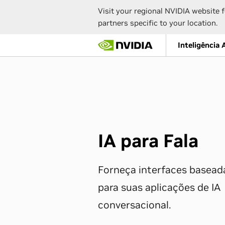
Visit your regional NVIDIA website f
partners specific to your location.
Skip
Inteligência A
to
main
content
IA para Fala
Forneça interfaces basead
para suas aplicações de IA
conversacional.