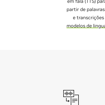
em fala (TTS) pa
partir de palavra
e transcrições
modelos de ling