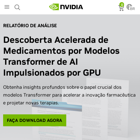
Skip
0
to
BR
main
content
RELATÓRIO DE ANÁLISE
Descoberta Acelerada de
Medicamentos por Modelos
Transformer de AI
Impulsionados por GPU
Obtenha insights profundos sobre o papel crucial dos
modelos Transformer para acelerar a inovação farmacêutica
e projetar novas terapias.
FAÇA DOWNLOAD AGORA