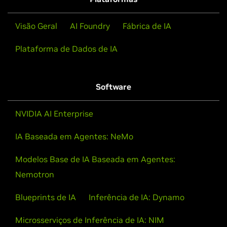
Assista Agora
centers. Esta demonstração mostra o SDXL e o Llama
2, que podem ser clonados do GitHub para
Visão Geral
AI Foundry
Fábrica de IA
personalização.
Plataforma de Dados de IA
Assista Agora
Software
NVIDIA AI Enterprise
IA Baseada em Agentes: NeMo
Modelos Base de IA Baseada em Agentes:
Nemotron
Como Aproveitar ao Máximo o NVIDIA AI
Workbench para Workflows de IA
Blueprints de IA
Inferência de IA: Dynamo
Generativa
Microsserviços de Inferência de IA: NIM
Saiba como usar o NVIDIA AI Workbench como ponto