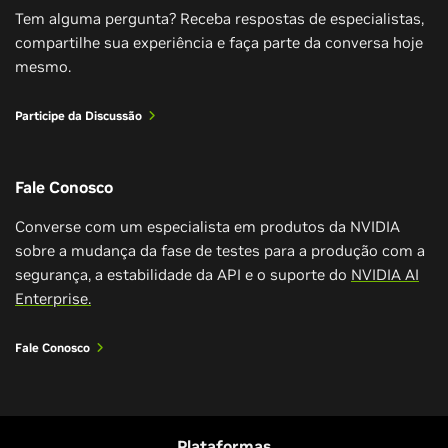
Tem alguma pergunta? Receba respostas de especialistas,
compartilhe sua experiência e faça parte da conversa hoje
mesmo.
Participe da Discussão
Fale Conosco
Converse com um especialista em produtos da NVIDIA
sobre a mudança da fase de testes para a produção com a
segurança, a estabilidade da API e o suporte do
NVIDIA AI
Como Configurar Uma Demonstração de
RAG no NVIDIA AI Workbench
Enterprise.
NVIDIA AI Workbench | Ajuste Fino da IA
Generativa
Fale Conosco
Acompanhe uma instalação do início ao fim de um
sistema RAG de IA generativa com Lee Bushen,
O NVIDIA AI Workbench permite que os usuários
arquiteto de soluções da NVIDIA.
criem ou clonem projetos de IA localmente e os
dimensionem facilmente para a nuvem ou data
Plataformas