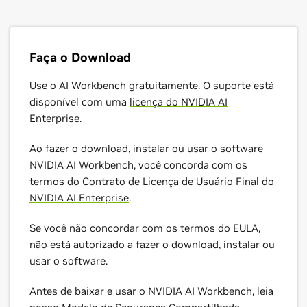
disponíveis no GitHub da NVIDIA para personalizar o Llama
3, o Mistral, o Phi 3 e muito mais.
Faça o Download
Veja Todos os Projetos de AI Workbench de Ajuste Fino
Use o AI Workbench gratuitamente. O suporte está
disponível com uma
licença do NVIDIA AI
Enterprise
.
Ao fazer o download, instalar ou usar o software
NVIDIA AI Workbench, você concorda com os
termos do
Contrato de Licença de Usuário Final do
NVIDIA AI Enterprise
.
Se você não concordar com os termos do EULA,
não está autorizado a fazer o download, instalar ou
usar o software.
Antes de baixar e usar o NVIDIA AI Workbench, leia