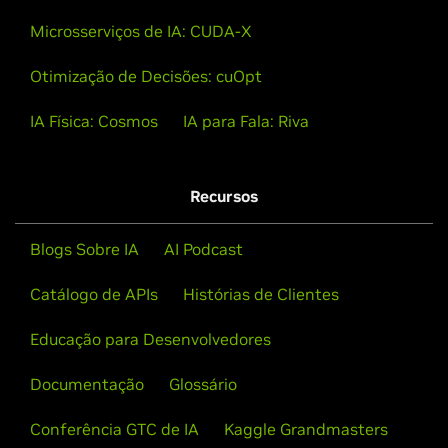
NVIDIA AI Workbench: Crie e Implante
focal em workflows de IA generativa. Explicaremos
Microsserviços de IA: CUDA-X
Modelos de IA Generativa, RAG e LLMs
como outros elementos do NVIDIA AI Enterprise
Localmente
interoperam com o AI Workbench.
Otimização de Decisões: cuOpt
A demonstração fornece uma visão geral
Assista à Sessão On Demand
IA Física: Cosmos
IA para Fala: Riva
esclarecedora do NVIDIA AI Workbench em ação,
mostrando seus poderosos recursos e ilustrando por
que ele é indispensãvel para os entusiastas de IA.
Recursos
Assista Agora
Blogs Sobre IA
AI Podcast
Catálogo de APIs
Histórias de Clientes
Educação para Desenvolvedores
Ver Todos os Vídeos
Documentação
Glossário
Conferência GTC de IA
Kaggle Grandmasters