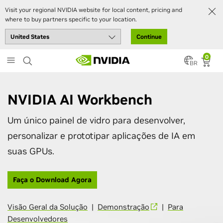
Visit your regional NVIDIA website for local content, pricing and
where to buy partners specific to your location.
Continue
Skip
0
to
BR
main
content
NVIDIA AI Workbench
Um único painel de vidro para desenvolver,
personalizar e prototipar aplicações de IA em
suas GPUs.
Faça o Download Agora
Visão Geral da Solução
|
Demonstração
|
Para
Desenvolvedores