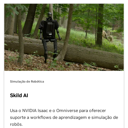
Explore a Aprendizagem de Robôs
prontas para agentes.
posteriores.
Explore a geração de dados sintéticos
Explore a simulação de robôs
Explore a simulação de VA
Agility, Apptronik, Fourier Intelligence, Unitree
Simulação de Robótica
Skild AI
Usa o NVIDIA Isaac e o Omniverse para oferecer
suporte a workflows de aprendizagem e simulação de
robôs.