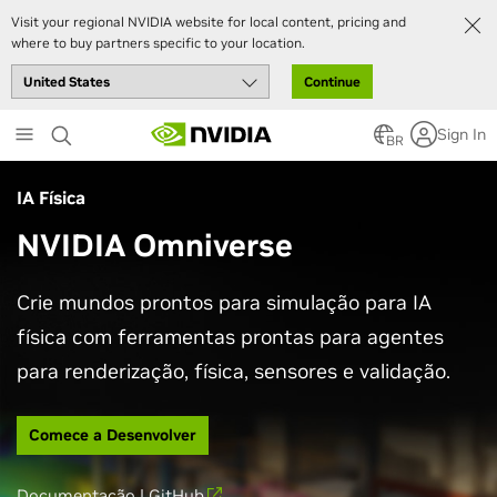
Visit your regional NVIDIA website for local content, pricing and
where to buy partners specific to your location.
Continue
Skip
Sign In
to
BR
main
content
IA Física
NVIDIA Omniverse
Crie mundos prontos para simulação para IA
física com ferramentas prontas para agentes
para renderização, física, sensores e validação.
Comece a Desenvolver
Documentação
|
GitHub