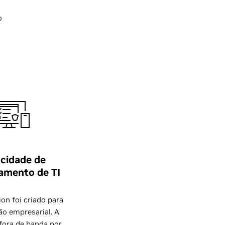
o
cidade de
amento de TI
on foi criado para
o empresarial. A
 fora de banda por