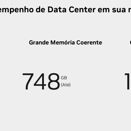
mpenho de Data Center em sua
Grande Memória Coerente
748
GB
(Até)