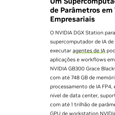
Um Supercomputado
de Parâmetros em
Empresariais
O NVIDIA DGX Station par
supercomputador de IA de m
executar
agentes de IA
pod
aplicações e workflows em
NVIDIA GB300 Grace Blackw
com até 748 GB de memóri
processamento de IA FP4,
nível de data center, supo
com até 1 trilhão de parâ
GPU de workstation
NVIDI