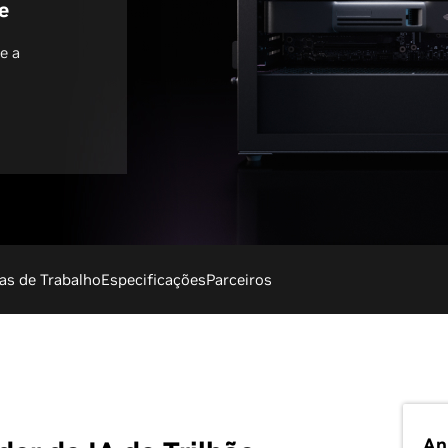
e
e a
as de Trabalho
Especificações
Parceiros
An