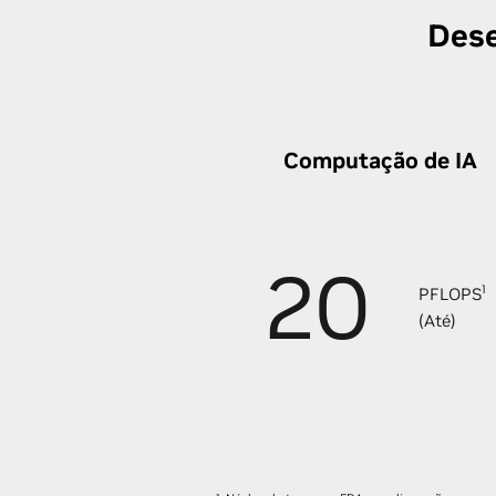
Dese
Computação de IA
20
1
PFLOPS
(Até)