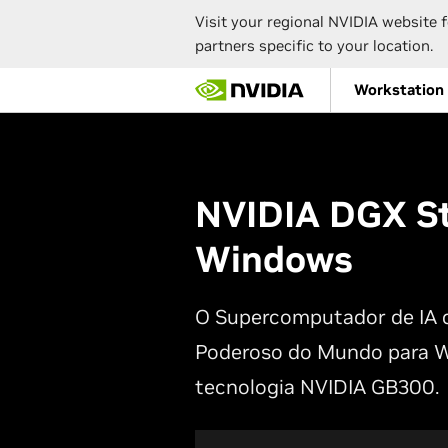
Visit your regional NVIDIA website f
partners specific to your location.
Skip
Workstation
to
main
content
NVIDIA DGX St
Windows
O Supercomputador de IA 
Poderoso do Mundo para 
tecnologia NVIDIA GB300.