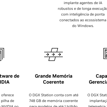
implante agentes de IA
robustos e de longa execuçã
com inteligência de ponta
conectados ao ecossistema
do Windows.
tware de
Grande Memória
Capa
IDIA
Coerente
Gerenci
 oferece
O DGX Station conta com até
O DGX Stati
pilha de
748 GB de memória coerente
implantaçã
a NVIDIA no
para modelos de até 1 trilhão
telemetria