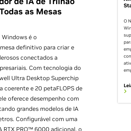
r de IA de Trilhão
St
 Todas as Mesas
O N
Wi
sup
a Windows é o
par
esa definitivo para criar e
emp
con
erosos conectados a
ati
presariais. Com tecnologia do
emp
ell Ultra Desktop Superchip
Lei
a coerente e 20 petaFLOPS de
 ele oferece desempenho com
rtando grandes modelos de IA
metros. Configurável com uma
A RTX PRO™ 6000
adicional, o