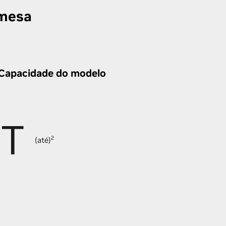
 mesa
Capacidade do modelo
1T
2
(até)