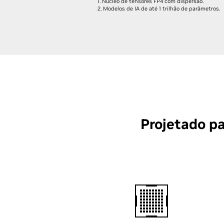
1. Núcleo de tensores FP4 com dispersão.
2. Modelos de IA de até 1 trilhão de parâmetros.
Projetado p