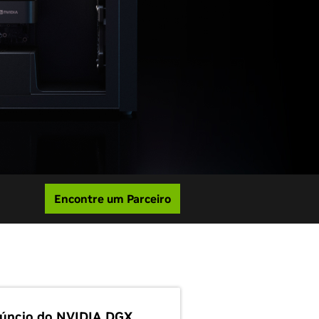
Encontre um Parceiro
úncio do NVIDIA DGX