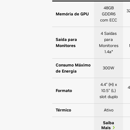
48GB
3
Memória de GPU
GDDR6
com ECC
4 Saídas
Saída para
para
Monitores
Monitores
1.4a*
Consumo Máximo
300W
de Energia
4.4” (H) x
4
Formato
10.5” (L)
slot duplo
Térmico
Ativo
Saiba
Mais