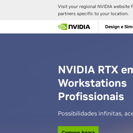
Visit your regional NVIDIA website f
partners specific to your location.
Skip
Design e Sim
to
main
content
NVIDIA RTX e
Workstations
Profissionais
Possibilidades infinitas, ac
Compre Agora