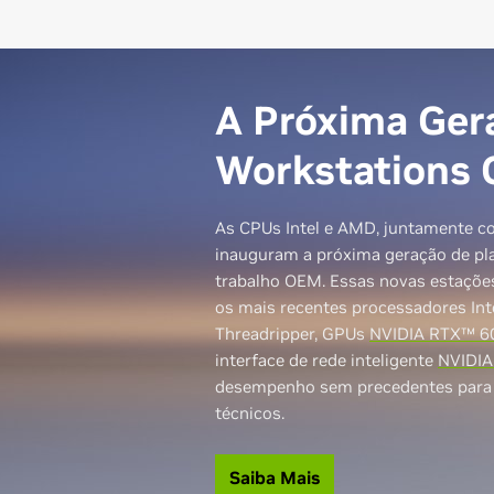
Térmico
A
Consumo Máximo de Energia
Saiba
A Próxima Ger
Formato
Workstations
As CPUs Intel e AMD, juntamente c
Térmico
inauguram a próxima geração de pl
trabalho OEM. Essas novas estaçõe
os mais recentes processadores In
Threadripper, GPUs
NVIDIA RTX™ 6
interface de rede inteligente
NVIDIA
desempenho sem precedentes para pr
técnicos.
Saiba Mais