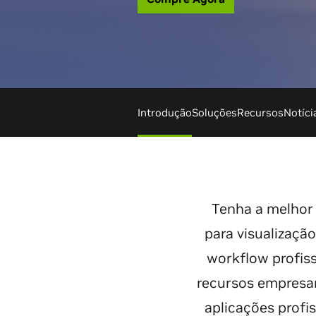
Introdução
Soluções
Recursos
Notíci
Tenha a melhor
para visualizaçã
workflow profis
recursos empresar
aplicações profis