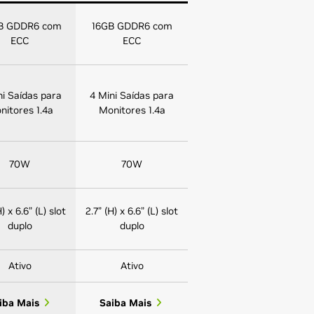
B GDDR6 com
16GB GDDR6 com
ECC
ECC
ni Saídas para
4 Mini Saídas para
nitores 1.4a
Monitores 1.4a
70W
70W
H) x 6.6” (L) slot
2.7” (H) x 6.6” (L) slot
duplo
duplo
Ativo
Ativo
iba Mais
Saiba Mais