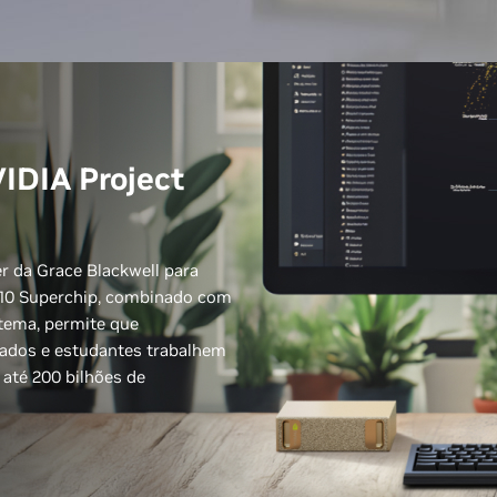
IDIA Project
r da Grace Blackwell para
B10 Superchip, combinado com
tema, permite que
 dados e estudantes trabalhem
até 200 bilhões de