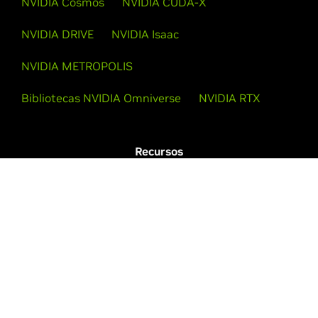
NVIDIA Cosmos
NVIDIA CUDA-X
NVIDIA DRIVE
NVIDIA Isaac
NVIDIA METROPOLIS
Bibliotecas NVIDIA Omniverse
NVIDIA RTX
Recursos
Documentação
Notícias
Informações da Empresa
Sobre a NVIDIA
Visão Geral Corporativa
Carreiras
Fundação NVIDIA
Investidores