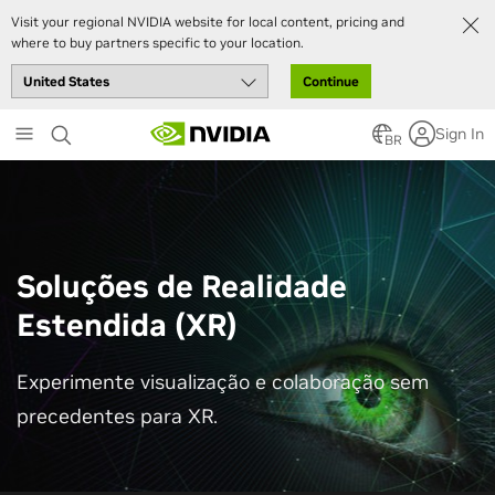
Visit your regional NVIDIA website for local content, pricing and
where to buy partners specific to your location.
Continue
Skip
Sign In
to
BR
main
content
Soluções de Realidade
Estendida (XR)
Experimente visualização e colaboração sem
precedentes para XR.