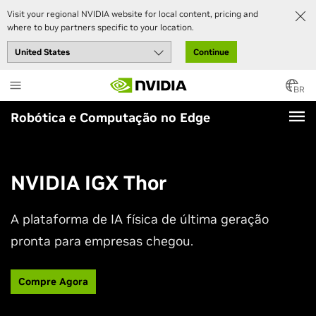
Visit your regional NVIDIA website for local content, pricing and
where to buy partners specific to your location.
Continue
Skip
to
BR
main
Robótica e Computação no Edge
content
NVIDIA IGX Thor
A plataforma de IA física de última geração
pronta para empresas chegou.
Compre Agora