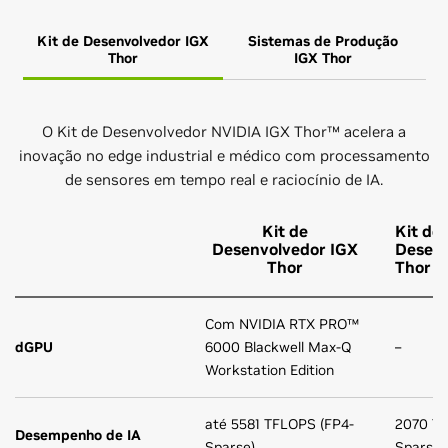
Kit de Desenvolvedor IGX
Sistemas de Produção
K
Thor
IGX Thor
O Kit de Desenvolvedor NVIDIA IGX Thor™ acelera a
inovação no edge industrial e médico com processamento
de sensores em tempo real e raciocínio de IA.
Kit de
Kit de
Desenvolvedor IGX
Desenv
Thor
Thor M
Com NVIDIA RTX PRO™
dGPU
6000 Blackwell Max-Q
–
Workstation Edition
até 5581 TFLOPS (FP4-
2070 TF
Desempenho de IA
Sparse)
Sparse)