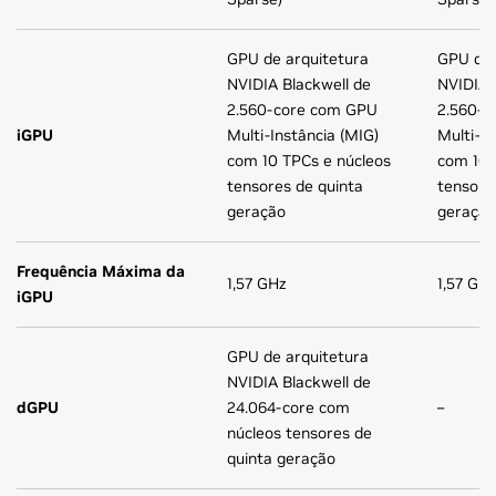
GPU de arquitetura
GPU de 
NVIDIA Blackwell de
NVIDIA 
2.560-core com GPU
2.560-c
iGPU
Multi-Instância (MIG)
Multi-In
com 10 TPCs e núcleos
com 10 
tensores de quinta
tensore
geração
geração
Frequência Máxima da
1,57 GHz
1,57 GH
iGPU
GPU de arquitetura
NVIDIA Blackwell de
dGPU
24.064-core com
–
núcleos tensores de
quinta geração