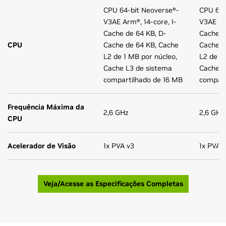
CPU 64-bit Neoverse®-
CPU 64-
V3AE Arm®, 14-core, I-
V3AE Arm
Cache de 64 KB, D-
Cache d
CPU
Cache de 64 KB, Cache
Cache d
L2 de 1 MB por núcleo,
L2 de 1
Cache L3 de sistema
Cache L
compartilhado de 16 MB
compart
Frequência Máxima da
2,6 GHz
2,6 GHz
CPU
Acelerador de Visão
1x PVA v3
1x PVA 
Veja/Acesse as Especificações Completas
Os Sistemas de Produção NVIDIA IGX Thor™ facilitam para
Os clientes podem escolher um kit de placa completo ou
Acelere o desenvolvimento de aplicações de IA no edge
os clientes irem à produção com nossos parceiros OEM.
com o Kit de Desenvolvedor NVIDIA IGX Orin, completo
um System-on-Module para NVIDIA Certified Systems