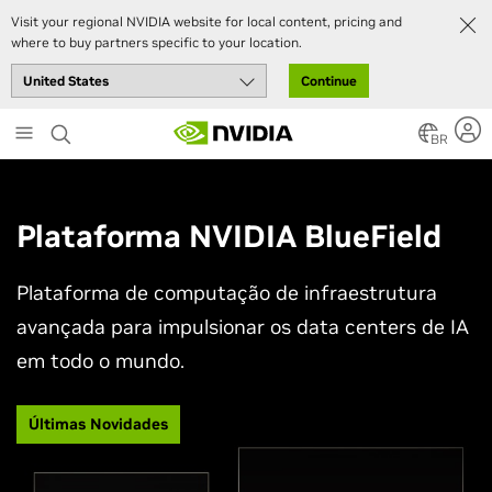
Visit your regional NVIDIA website for local content, pricing and
where to buy partners specific to your location.
Continue
Skip
to
BR
main
content
Plataforma NVIDIA BlueField
Plataforma de computação de infraestrutura
avançada para impulsionar os data centers de IA
em todo o mundo.
Últimas Novidades