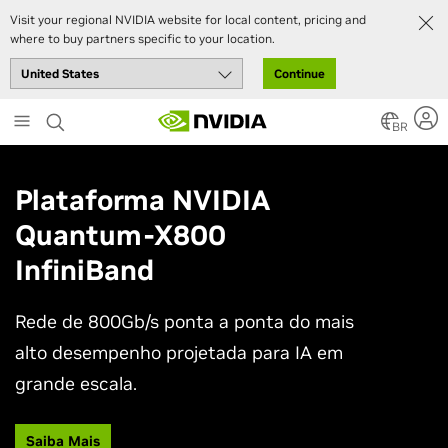
Visit your regional NVIDIA website for local content, pricing and
where to buy partners specific to your location.
Continue
Skip
to
BR
main
content
Plataforma NVIDIA
Quantum-X800
InfiniBand
Rede de 800Gb/s ponta a ponta do mais
alto desempenho projetada para IA em
grande escala.
Saiba Mais