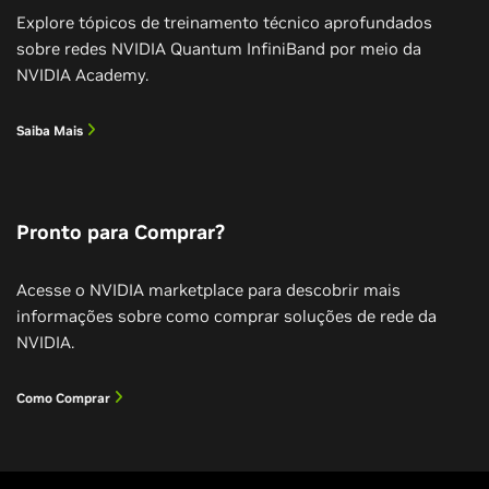
Explore tópicos de treinamento técnico aprofundados
sobre redes NVIDIA Quantum InfiniBand por meio da
NVIDIA Academy.
Saiba Mais
Pronto para Comprar?
Acesse o NVIDIA marketplace para descobrir mais
informações sobre como comprar soluções de rede da
NVIDIA.
Impulsionando o Switch Fotônico NVIDIA
Quantum-X InfiniBand
Como Comprar
Veja o Switch Fotônico Quantum-X InfiniBand da
NVIDIA ganhar vida em uma fábrica de IA conectando
os racks GB300 da NVIDIA com módulos ópticos