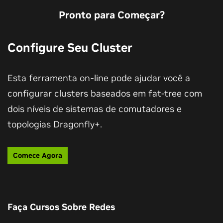
Pronto para Começar?
Configure Seu Cluster
Esta ferramenta on-line pode ajudar você a
Conheça os Comutadores Baseados em
configurar clusters baseados em fat-tree com
Óptica Co-Embalada (CPO) da NVIDIA
dois níveis de sistemas de comutadores e
topologias Dragonfly+.
Conheça os comutadores NVIDIA baseados em
fotônicos de silício que simplificam o gerenciamento
e o design, permitindo mais energia para
Comece Agora
infraestrutura computacional e oferecendo a escala
necessária para entrar no futuro de fábricas de IA
com milhões de GPUs.
Faça Cursos Sobre Redes
Assista ao Vídeo (01:32)