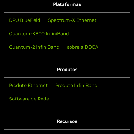
Plataformas
plugáveis OSFP, demonstrando a topologia de
escalabilidade usando os fotônicos de silício NVIDIA,
a solução de rede mais avançada do mundo para a
DPU BlueField
Spectrum-X Ethernet
era da IA baseada em agentes.
Quantum-X800 InfiniBand
Assista ao Vídeo (01:26)
Quantum-2 InfiniBand
sobre a DOCA
Produtos
Produto Ethernet
Produto InfiniBand
Software de Rede
Recursos