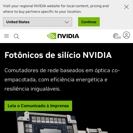
Visit your regional NVIDIA website for local content, pricing and
where to buy partners specific to your location.
Continue
Skip
to
BR
main
content
Fotônicos de silício NVIDIA
Comutadores de rede baseados em óptica co-
empacotada, com eficiência energética e
resiliência inigualáveis.
Leia o Comunicado à Imprensa