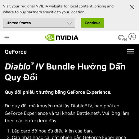
Visit your regional NVIDIA website for local content, pricing and
where to buy partners specific to your location.
Continue
Skip
to
VN
main
GeForce
content
®
Diablo
IV
Bundle Hướng Dẫn
Quy Đổi
Quy đổi phiếu thưởng bằng GeForce Experience.
Để quy đổi mã khuyến mãi lấy Diablo® IV, bạn phải có
GeForce Experience và tài khoản Battle.net®. Vui lòng làm
theo các bước dưới đây:
Lắp card đồ họa đủ điều kiện của bạn.
Cập nhật hoặc cài đặt phiên bản GeForce Experience