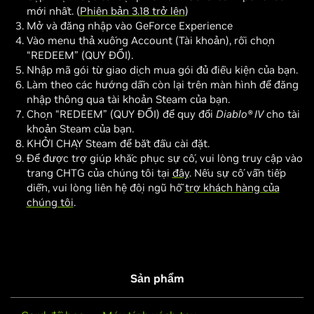
mới nhất. (
Phiên bản 3.18 trở lên
)
Mở và đăng nhập vào GeForce Experience
Vào menu thả xuống Account (Tài khoản), rồi chọn
“REDEEM” (QUY ĐỔI).
Nhập mã gói từ giao dịch mua gói đủ điều kiện của bạn.
Làm theo các hướng dẫn còn lại trên màn hình để đăng
nhập thông qua tài khoản Steam của bạn.
Chọn “REDEEM” (QUY ĐỔI) để quy đổi
Diablo® IV
cho tài
khoản Steam của bạn.
KHỞI CHẠY Steam để bắt đầu cài đặt.
Để được trợ giúp khắc phục sự cố, vui lòng truy cập vào
trang CHTG của chúng tôi tại
đây
. Nếu sự cố vẫn tiếp
diễn, vui lòng liên hệ đội ngũ hỗ
trợ khách hàng của
chúng tôi
.
Sản phẩm