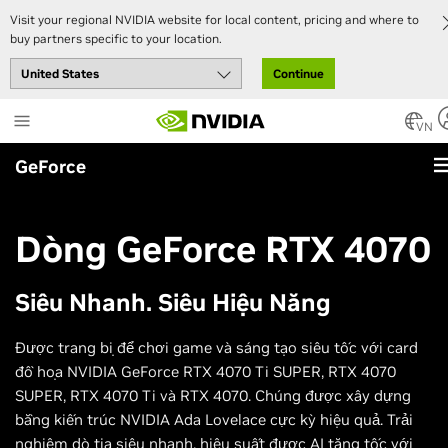
Visit your regional NVIDIA website for local content, pricing and where to
buy partners specific to your location.
Continue
Skip
to
VN
main
GeForce
content
Dòng GeForce RTX 4070
Siêu Nhanh. Siêu Hiệu Năng
Được trang bị để chơi game và sáng tạo siêu tốc với card
đồ họa NVIDIA GeForce RTX 4070 Ti SUPER, RTX 4070
SUPER, RTX 4070 Ti và RTX 4070. Chúng được xây dựng
bằng kiến trúc NVIDIA Ada Lovelace cực kỳ hiệu quả. Trải
nghiệm dò tia siêu nhanh, hiệu suất được AI tăng tốc với