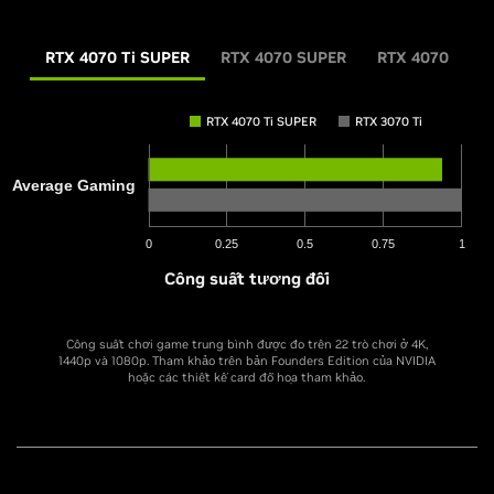
RTX 4070 Ti SUPER
RTX 4070 SUPER
RTX 4070
RTX 4070 Ti SUPER
RTX 3070 Ti
Độ phân giải 2560x1440, Cài đặt trò chơi cao nhất.
Độ phân giải 2560x1440, Cài đặt trò chơi cao nhất. Chế độ chất
Average Gaming
Chế độ chất lượng siêu phân giải DLSS & Ray
lượng siêu phân giải DLSS trên Dòng GeForce RTX 30 và Dòng 40;
Reconstruction on GeForce RTX 20 Series, 30
Tạo khung hình trên Dòng RTX 40 i9-12900K, RAM 32GB, Win 11
Series, and 40 Series. Frame Generation on RTX 40
X64.
Series. i9-12900K, RAM 32GB, Win 11 X64. Alan Wake
0
0.25
0.5
0.75
1
2 với tính năng dò tia đầy đủ.
Công suất tương đối
Công suất chơi game trung bình được đo trên 22 trò chơi ở 4K,
1440p và 1080p. Tham khảo trên bản Founders Edition của NVIDIA
hoặc các thiết kế card đồ họa tham khảo.
RTX 4070
RTX 3070 Ti
Công suất tương đối
Average Gaming
Công suất chơi game trung bình được đo trên 22 trò chơi ở 4K,