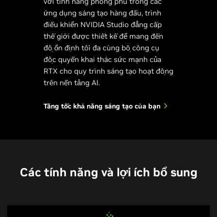
với tính năng phong phú trong các
ứng dụng sáng tạo hàng đầu, trình
điều khiển NVIDIA Studio đẳng cấp
thế giới được thiết kế để mang đến
độ ổn định tối đa cùng bộ công cụ
độc quyền khai thác sức mạnh của
RTX cho quy trình sáng tạo hoạt động
trên nền tảng AI.
Tăng tốc khả năng sáng tạo của bạn
Các tính năng và lợi ích bổ sung
NVIDIA Encoder
NVIDIA Broadcast
NVIDIA Omniverse