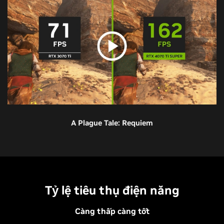
A Plague Tale: Requiem
RTX 4070 SUPER
RTX 4070
RTX 3070
RTX 3070 Ti
RTX 2070
Tỷ lệ tiêu thụ điện năng
Càng thấp càng tốt