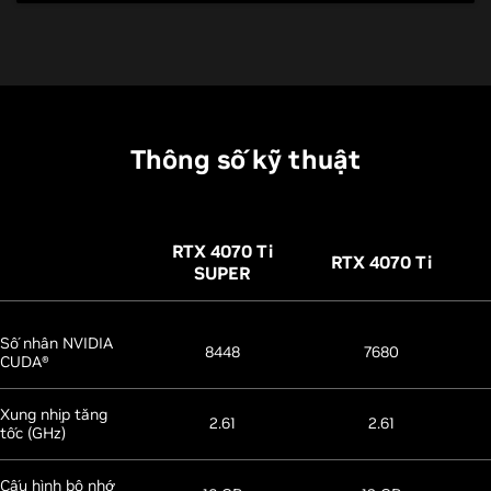
Thông số kỹ thuật
RTX 4070
Ti
RTX 4070
Ti
SUPER
Số nhân NVIDIA
8448
7680
CUDA®
Xung nhịp tăng
2.61
2.61
tốc (GHz)
Cấu hình bộ nhớ