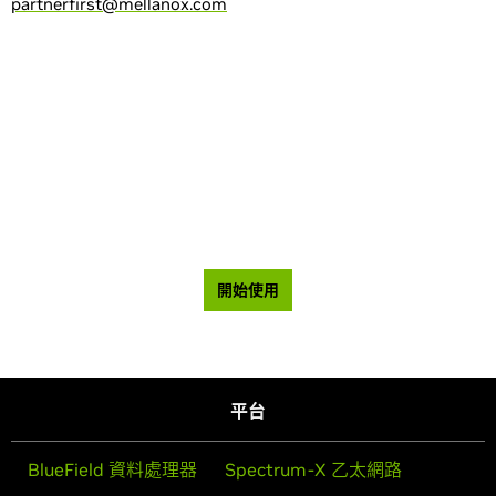
partnerfirst@mellanox.com
想在購買前先試用嗎？ 免費試用 Cumulus
Linux。
開始使用
平台
BlueField 資料處理器
Spectrum-X 乙太網路