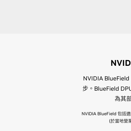
NVID
NVIDIA BlueF
步。BlueField
為其
NVIDIA BlueField 包
(於當地營