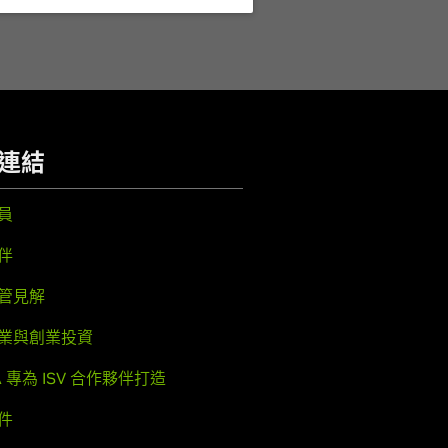
連結
員
伴
管見解
業與創業投資
IA 專為 ISV 合作夥伴打造
件