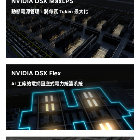
NVIDIA DSX MaxLPS
動態電源管理，將每瓦 Token 最大化
NVIDIA DSX MaxLPS™ 是電力與效率軟體，專為在固
定電力預算內，將每百萬瓦的 token 效能最大化而生。
它在 GPU、機架與工作負載層級動態管理電力，讓 AI
工廠能以最高能源效率驅動更多 GPU，實現最低的每
token 成本。
深入瞭解 DSX MaxLPS
NVIDIA DSX Flex
AI 工廠的電網回應式電力統籌系統
瞭解 Phaidra 的使用方式
DSX Flex 串連了 AI 工廠與電網，接收各種電網訊號，
包括負載卸載、需求回應與電價事件，並且據此動態調
節工作負載。它還能統籌公共事業資源、廠區再生能源
與儲存系統的電力，實現彈性的混合式能源管理。
深入瞭解 DSX Flex