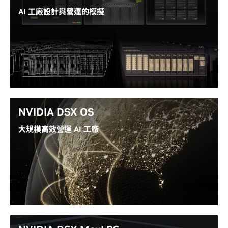
AI 工廠設計與營運的模擬
NVIDIA DSX Sim™ 是一系列模擬技術與合作夥伴生態
系工具，讓 AI 工廠建置商與營運商能在實際部署前後，
設計、驗證及營運 AI 工廠。
探索 DSX Sim 說明文件
NVIDIA DSX OS
大規模高效營運 AI 工廠
NVIDIA DSX OS™ 屬於整體 DSX 產品組合中的作業
層。它提供開源的模組化軟體，可用於生命週期管理、
執行階段一致性、健康狀態自動化、韌性、多租戶 AI 工
廠營運，以及平台軟體，協助合作夥伴增加收益及提高
利潤率。
瀏覽 DSX OS 說明文件