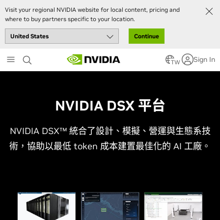
Visit your regional NVIDIA website for local content, pricing and
where to buy partners specific to your location.
Continue
Skip
Sign In
to
TW
main
content
NVIDIA DSX 平台
NVIDIA DSX™ 統合了設計、模擬、營運與生態系技
術，協助以最低 token 成本建置最佳化的 AI 工廠。