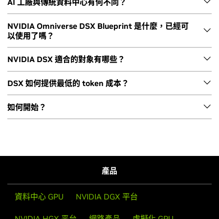
NVIDIA DSX 是 NVIDIA 的 AI 工廠級平台。它結合設計、模
AI 工廠與傳統資料中心有何不同？
擬、營運與生態系技術，協助合作夥伴以最低 token 成本打造
觀看影片
最佳化的 AI 工廠。DSX 涵蓋晶片與系統、基礎設施軟體、設施
AI 工廠是專為 AI 工作負載而生，著重推論效能、能源效率與最
NVIDIA Omniverse DSX Blueprint 是什麼，已經可
以使用了嗎？
與合作夥伴技術，讓 AI 工廠得以每瓦產出更多 Token。
低 token 成本。NVIDIA DSX AI 工廠是共同設計的統合式系
統，涵蓋晶片、系統、網路、基礎設施軟體、電力、冷卻與營
它包括下列技術：DSX 參考設計、DSX Sim、DSX MaxLPS、
NVIDIA Omniverse DSX Blueprint 是開放式全方位框架，用於
NVIDIA DSX 適合的對象有哪些？
運，有別於通常以孤立元件拼湊而成的傳統資料中心。
DSX Flex、DSX Exchange 與 DSX OS。
設計與運營大規模 AI 工廠。它已在 build.nvidia.com 正式上
傳統資料中心主要用於儲存、處理、檢索及交付資訊。AI 工廠
線，並與
NVIDIA Vera Rubin DSX AI 工廠參考設計
完全相容。
NVIDIA DSX 服務的對象是廣泛的跨領域生態系：NVIDIA 雲端
DSX 如何提供最低的 token 成本？
會生成智慧，將資料與能源轉化為 Token、預測結果、模擬與
合作夥伴 (NCP)、主權雲，以及土地/電力/廠房外殼 (LPS) 提供
這款 Blueprint 讓開發者能為 AI 工廠打造符合物理定律的數位
採用 AI 技術的輸出結果。
者；電力與冷卻設備製造商；設計、模擬與設施營運的獨立軟
NVIDIA DSX 讓 AI 工廠能以相同的電力、基礎設施與營運預
如何開始？
孿生，即時模擬營運，並在施工或部署前先將效能最佳化。它
體供應商 (ISV)；原始設備製造商 (OEM) 與系統整合商；建
算，產出更多 token，有助於降低 token 成本。DSX 並非將運
包含完整的 AI 工廠數位孿生、NVIDIA SimReady 資產、硬體
築、工程與營建公司；以及提供 IaaS 與 PaaS 解決方案的基礎
算、冷卻、電力與營運視為個別系統，而是將它們視為整合式
閱讀
NVIDIA DSX 說明文件
，開始探索建置 AI 工廠的參考設
配置、預先建置的 Web UI、範例指令碼、工作流程指南，以及
設施 ISV。
AI 工廠。
計、軟體元件與合作夥伴整合途徑。這些文件為設計、最佳化
NVIDIA CUDA-X™ 與 Omniverse 核心技術。
及營運 DSX 相容的基礎設施提供技術指引。
DSX 提供通用設計標準，因此無論是冷卻液分配器 (CDU) 製造
DSX MaxLPS 有助於釋放擱置電力，讓客戶以相同的百萬瓦電
產品
商或 ISV，無須量身打造的整合，即可為打造 AI 工廠貢獻一己
力預算，多配置高達 40% 的 GPU。DSX OS 將機群規模營運最
AI 工廠如何以 NVIDIA DSX 將 Token、功率與利潤
之力。
佳化，延長正常運作時間。DSX 參考設計可加速部署，而 DSX
最大化
資料中心 GPU
NVIDIA DGX 平台
Exchange 與 DSX Sim 則協助統合設施、電力、冷卻與運算訊
號，進而提高傳輸量、效率與每瓦 Token 數量。
觀看影片
NVIDIA HGX 平台
網路產品
虛擬化 GPU