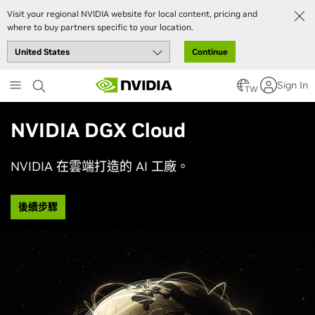
Visit your regional NVIDIA website for local content, pricing and
where to buy partners specific to your location.
Continue
Skip
Sign In
to
TW
main
content
NVIDIA DGX Cloud
NVIDIA 在雲端打造的 AI 工廠。
後續步驟