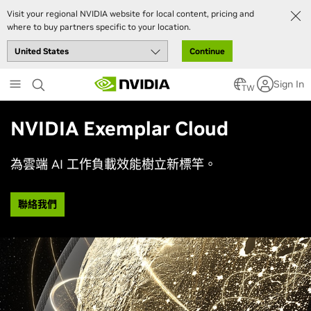
Visit your regional NVIDIA website for local content, pricing and
where to buy partners specific to your location.
Continue
Skip
Sign In
to
TW
main
content
NVIDIA Exemplar Cloud
為雲端 AI 工作負載效能樹立新標竿。
聯絡我們