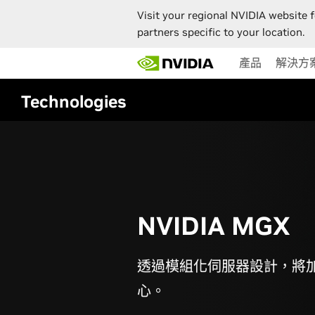
Visit your regional NVIDIA website f
partners specific to your location.
Skip
產品
解決方
to
main
content
Technologies
NVIDIA MGX
透過模組化伺服器設計，將
心。