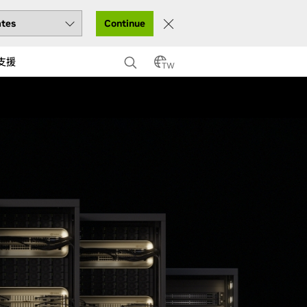
Continue
支援
TW