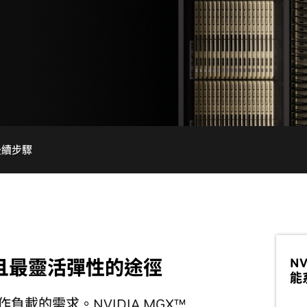
後續步驟
NV
速且最靈活彈性的途徑
能
作負載的需求。NVIDIA MGX™