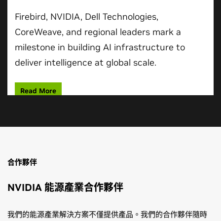
合作夥伴
NVIDIA 能源產業合作夥伴
我們的能源產業解決方案不僅提供產品。我們的合作夥伴隨時
都能在各層面協助貴組織，共同打造及執行劃時代的 AI 策略、
產品與服務。
瞭解我們的合作夥伴
採用 PhysicsNeMo 的符合物理定律機器學習入門
NVIDIA 新創鏈結計畫
瞭解
認識 NVIDIA 新創鏈結計畫，瞭解這項旨在幫助新創公司
NVIDIA PhysicsNeMo
的各種建構模組、符合物理
定律深度學習的基礎知識，以及這套框架如何與整體
加速發展的免費計畫，各項資源包括獲得尖端技術、諮詢