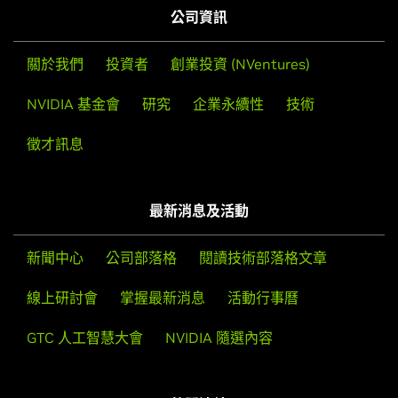
NVIDIA 開發人員計畫
開始在 Jetson Nano 使用 AI
線上研討會
掌握最新消息
活動行事曆
在 NVIDIA 開發人員計畫與數百萬志同道合的開發人員交
GTC 人工智慧大會
NVIDIA 隨選內容
瞭解如何在
Jetson Nano 開發套件
使用 Jupyter
流，共同成就您畢生的事業。取用免費容器、預先訓練的
iPython Notebook，打造採用電腦視覺模型的深度學習
模型、SDK、技術說明文件，以及同行和領域專家的協
分類專案。這款電腦使用容易，功能強大，可平行執行多
助。
熱門連結
個神經網路。
加入開發人員計畫
開發人員
合作夥伴
高階主管見解
接受訓練
新創企業與創業投資
說明文件
技術訓練
IT 專業人員訓練
用於資料科學的專業服務
關注 NVIDIA