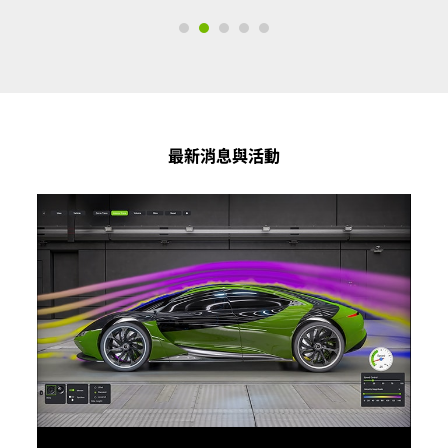
最新消息與活動
利用 NVIDIA GPU 將 SLB 的
INTERSECT 加速高達 11 倍
相較於執行 SLB 的 INTERSECT 高解析度油藏模擬
器，搭載
NVIDIA A100 80GB Tensor 核心 GPU
的
系統展現卓越的效能提升。
閱讀技術簡介