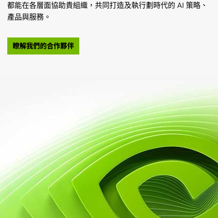
Omniverse 平台
NVIDIA 專家，以及與創投交流的機會和提高知名度的共
整合。
同行銷支援。
瞭解如何利用 PhysicsNeMo
建立符合物理定律的神經網路
探索新創鏈結計畫
開始使用
採取下一步行動
隨時掌握 NVIDIA 能源最新消息
訂閱
建立 AI 卓越中心
NVIDIA 生態系夥伴鏈結計畫
申請會談