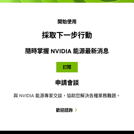
瞭解如何使用 NVIDIA Base Command™ 平台加速容器
與 NVIDIA 能源專家交談，協助您解決各種業務難題。
NVIDIA 生態系夥伴鏈結計畫完全免費，透過量身打造的
化 AI 訓練工作負載，探索建置 AI 卓越中心所需的工具，
開發資源、技術訓練，以及 NVIDIA 技術的優惠價格，協
並且學習使用、修改以及從
NVIDIA NGC™
執行 Docker
歡迎諮詢
助軟體開發公司與服務供應商縮短上市時間。
容器的基礎知識。
申請 NVIDIA 生態系夥伴鏈結計畫
瞭解如何使用 Base Command 平台
公司資訊
關於我們
投資者
創業投資 (NVentures)
NVIDIA 基金會
研究
企業永續性
技術
徵才訊息
最新消息及活動
新聞中心
公司部落格
閱讀技術部落格文章