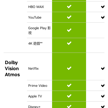
HBO MAX
HBO MAX
YouTube
YouTube
Google Play 影
Google Play 影
視
視
4K 遊戲**
4K 遊戲**
Dolby
Dolby
Vision
Vision
Netflix
Netflix
Atmos
Atmos
Prime Video
Prime Video
Apple TV
Apple TV
Disney+
Disney+