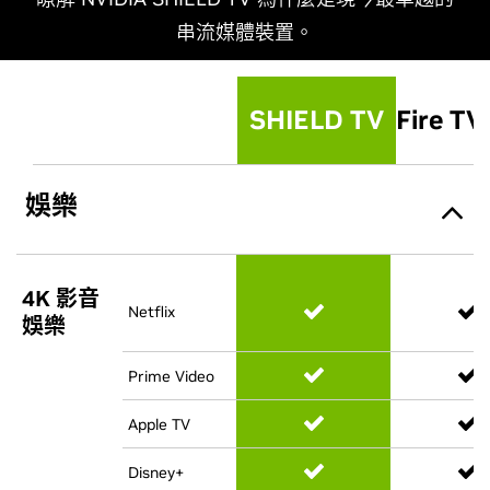
串流媒體裝置。
SHIELD TV
SHIELD TV
Fire TV
Fire TV
娛樂
4K 影音
4K 影音
Netflix
Netflix
娛樂
娛樂
Prime Video
Prime Video
Apple TV
Apple TV
Disney+
Disney+