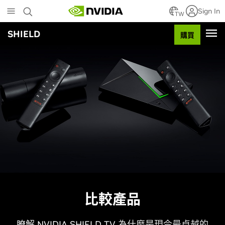
Skip
Sign In
to
TW
main
SHIELD
content
購買
比較產品
瞭解 NVIDIA SHIELD TV 為什麼是現今最卓越的