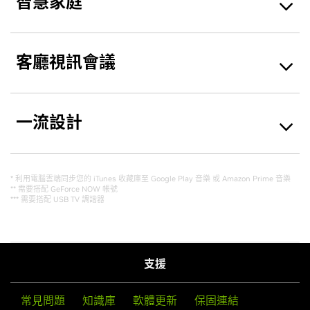
智慧家庭
客廳視訊會議
一流設計
* 利用電腦雲端同步您的 iTunes 收藏庫至 Google Play 音樂 或 Amazon Prime 音樂
** 需要搭配 GeForce NOW 帳號
*** 需要搭配 USB TV 調諧器
支援
常見問題
知識庫
軟體更新
保固連結