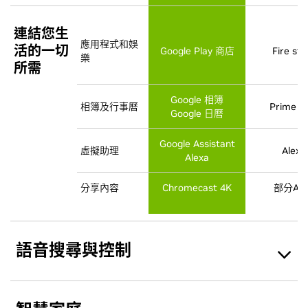
連結您生
連結您生
應用程式和娛
應用程式和娛
活的一切
活的一切
Google Play 商店
Google Play 商店
Fire sto
Fire sto
樂
樂
所需
所需
Google 相簿
Google 相簿
相簿及行事曆
相簿及行事曆
Prime 
Prime 
Google 日曆
Google 日曆
Google Assistant
Google Assistant
虛擬助理
虛擬助理
Alexa
Alexa
Alexa
Alexa
分享內容
分享內容
Chromecast 4K
Chromecast 4K
部分App
部分App
語音搜尋與控制