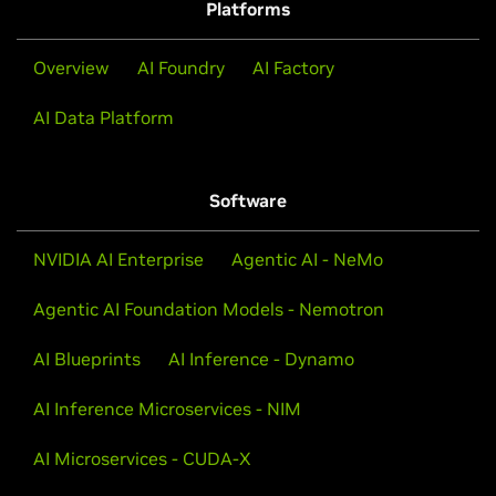
Platforms
ASR、NLP 與 TTS。
Overview
檢視工作坊
AI Foundry
AI Factory
AI Data Platform
Software
NVIDIA AI Enterprise
Agentic AI - NeMo
Agentic AI Foundation Models - Nemotron
AI Blueprints
AI Inference - Dynamo
AI Inference Microservices - NIM
揭開語音人工智慧神祕面紗
AI Microservices - CUDA-X