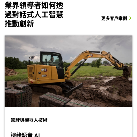
用，讓 AI 代理能即時運用來自大量資料的知識。
時的語音互動，並維持穩定可靠的運作。
業界領導者如何透
深入瞭解 AI 虛擬助理
深入瞭解轉錄技術
過對話式人工智慧
深入瞭解 Agent Assist
將對話式 AI 導入邊緣 AI 與機器人
更多客戶案例
推動創新
立即試用
深入瞭解翻譯技術
立即試用
駕駛與機器人技術
邊緣語音 AI