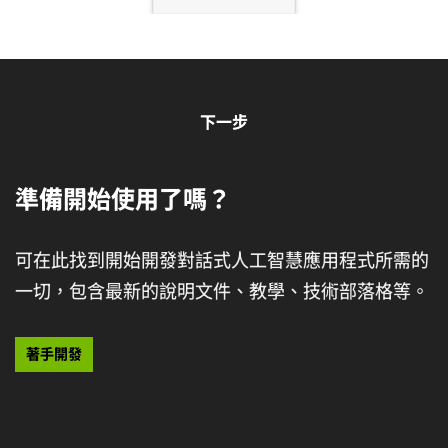
瀏覽相關教學課程
下一步
準備開始使用了嗎？
可在此找到開始開發對話式人工智慧應用程式所需的
一切，包含最新的說明文件、教學、技術部落格等。
語音人工智慧入門：極精準自訂自動語音辨識技
著手開發
術
學習如何藉由包含自訂功能的 Riva 來建立、訓練、微調
和部署一個 GPU 加速的服務。