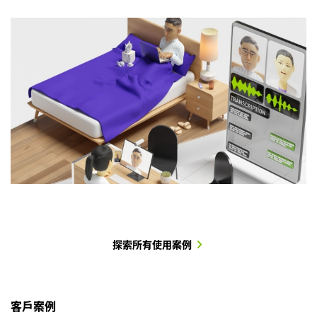
AI 虛擬助理
Agent Assist
AI 翻譯服務
物理 AI
許多企業都在部署 AI 虛擬助理，以便全天候高效處理數百萬名
消費者期望客服人員能快速且有效地解決問題。為協助客服人
在全球經濟中，企業每天進行數百萬場線上會議，並為不同語
服務機器人與語音導引設備
正日益出現在全球醫院、製造業、
探索所有使用案例
客戶和員工的查詢作業。 這些 AI 協作夥伴由客製化的 NVIDIA
員提供最佳體驗，各行各業的企業正導入由 NVIDIA Nemotron
言背景的客戶提供服務。企業透過即時轉寫與翻譯，提供準確
機場與零售門市中。它們協助前線人員處理餐廳與製造環境中
Nemotron 模型驅動，涵蓋
模型驅動的客服輔助技術，應用於
的即時字幕服務，並支援各地口音與專業領域詞彙。他們也可
的日常重複性工作，幫助顧客尋找店內商品，並支援醫師與護
LLM
、
LLM
RAG
、
、
RAG
語音 AI
與
，即使在有背
語音 AI
。此
景噪音、音質不佳，以及多樣方言與口音的情境下，仍能提供
技術可提供即時資訊與建議，協助客服人員更有效地回應客戶
運用 Nemotron 模型生成摘要與洞察，確保全球互動順暢且溝
理人員進行病患照護。透過在邊緣端部署 Nemotron Speech
客戶案例
即時且自然流暢的回應。
需求。RAG Blueprint 則透過快速資訊檢索強化生成式 AI 應
通有效。
模型，這些機器人即使在連線受限的環境中，也能提供近乎即