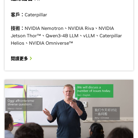
客戶：
Caterpillar
技術：
NVIDIA Nemotron、NVIDIA Riva、NVIDIA
Jetson Thor™、Qwen3-4B LLM、vLLM、Caterpillar
Helios、NVIDIA Omniverse™
閱讀更多