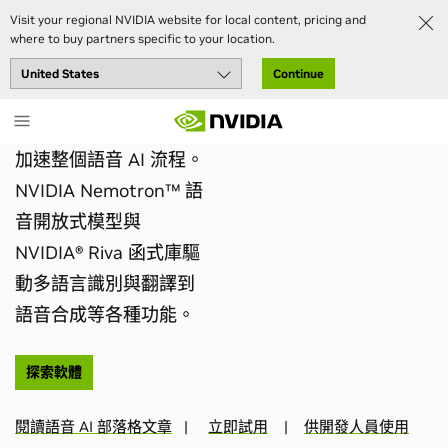
Visit your regional NVIDIA website for local content, pricing and
where to buy partners specific to your location.
對話式人工智慧解決方案
Continue
打造對話式人工智慧應用程式
Skip
to
main
加速整個語音 AI 流程。
content
NVIDIA Nemotron™ 語
音開放式模型與
NVIDIA® Riva 函式庫驅
動多語言識別與翻譯到
語音合成等各種功能。
探索軟體
閱讀語音 AI 部落格文章
|
立即試用
|
供開發人員使用