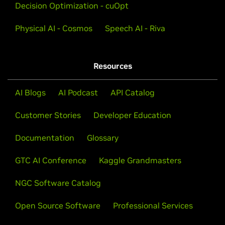
瞭解實現一流準確度的技術，並為您的產業客製化語音 AI
Decision Optimization - cuOpt
流程與模型。
Physical AI - Cosmos
Speech AI - Riva
探索 GTC 2025 議程
Resources
AI Blogs
AI Podcast
API Catalog
查看更多訓練課程
Customer Stories
Developer Education
Documentation
Glossary
GTC AI Conference
Kaggle Grandmasters
NGC Software Catalog
Open Source Software
Professional Services