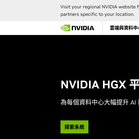
Visit your regional NVIDIA website f
partners specific to your location.
Skip
雲端與資料中
to
main
content
NVIDIA HGX 
為每個資料中心大幅提升 AI
探索系統