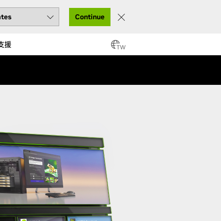
Continue
支援
TW