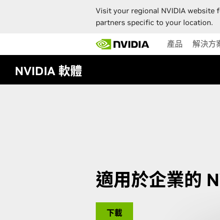
Visit your regional NVIDIA website f
partners specific to your location.
Skip
產品
解決方
to
main
content
NVIDIA 軟體
適用於企業的 NVI
下載