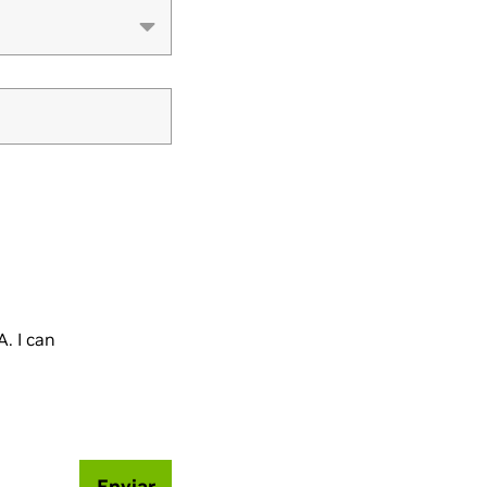
. I can
Enviar