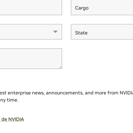
Cargo
Cargo
State
est enterprise news, announcements, and more from NVIDIA
ny time.
d de NVIDIA