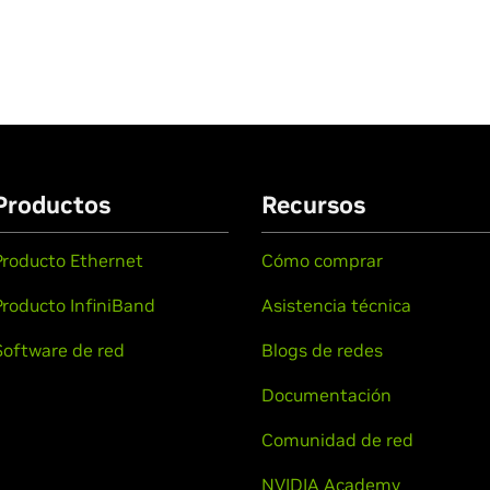
Productos
Recursos
Producto Ethernet
Cómo comprar
Producto InfiniBand
Asistencia técnica
Software de red
Blogs de redes
Documentación
Comunidad de red
NVIDIA Academy