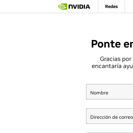
Skip
Redes
to
main
content
Ponte e
Gracias por
encantaría ayu
Nombre
Dirección de correo