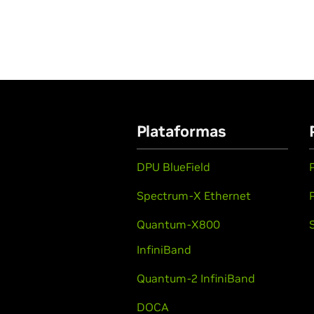
Plataformas
DPU BlueField
Spectrum-X Ethernet
Quantum-X800
InfiniBand
Quantum-2 InfiniBand
DOCA