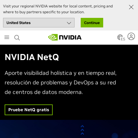
Visit your regional NVIDIA website for local content, pricing and
where to buy partners specific to your location.
Continue
Skip
to
ES
main
content
NVIDIA NetQ
Aporte visibilidad holística y en tiempo real,
resolución de problemas y DevOps a su red
de centros de datos moderna.
Pruebe NetQ gratis