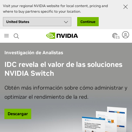
Visit your regional NVIDIA website for local content, pricing and
where to buy partners specific to your location.
Continue
Skip
to
ES
main
content
Investigación de Analistas
IDC revela el valor de las soluciones
NVIDIA Switch
Obtén más información sobre cómo administrar y
optimizar el rendimiento de la red.
Descargar