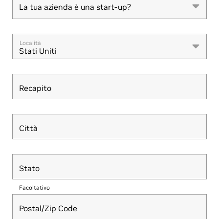
La tua azienda è una start-up?
Is Your Company a Startup?
Località
Stati Uniti
Recapito
Città
Stato
Facoltativo
Postal/Zip Code