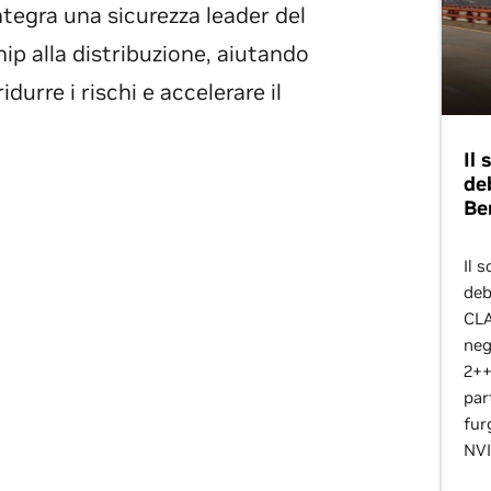
tegra una sicurezza leader del
chip alla distribuzione, aiutando
durre i rischi e accelerare il
Il
de
Be
Il 
deb
CLA
negl
2++
par
fur
NVI