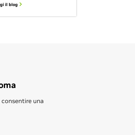
gi il blog
noma
r consentire una