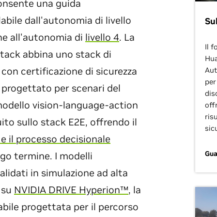
onsente una guida
bile dall'autonomia di livello
Su
ne all'autonomia di
livello 4
. La
Il 
stack abbina uno stack di
Hua
 con certificazione di sicurezza
Aut
per
progettato per scenari del
dis
modello vision-language-action
off
ris
ito sullo stack E2E, offrendo il
sic
 il processo decisionale
Gua
ngo termine. I modelli
alidati in simulazione ad alta
i su
NVIDIA DRIVE Hyperion™
, la
bile progettata per il percorso