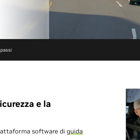
 passi
icurezza e la
iattaforma software di
guida