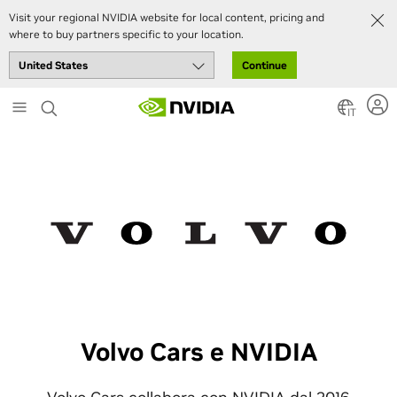
Visit your regional NVIDIA website for local content, pricing and
where to buy partners specific to your location.
Continue
Skip
to
IT
main
content
Volvo Cars e NVIDIA